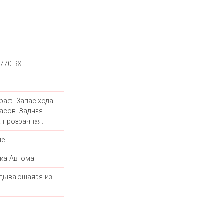
1770.RX
раф. Запас хода
часов. Задняя
 прозрачная.
ие
ка Автомат
дывающаяся из