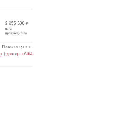
2 855 300
₽
цена
производителя
Пересчет цены в:
ях
|
долларах США