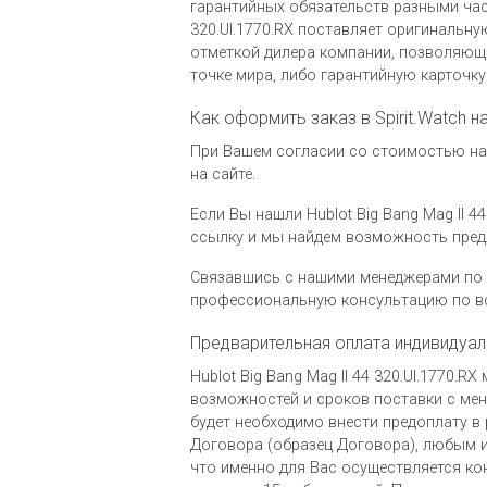
гарантийных обязательств разными часо
320.UI.1770.RX поставляет оригинальн
отметкой дилера компании, позволяющ
точке мира, либо гарантийную карточк
Как оформить заказ в Spirit.Watch на
При Вашем согласии со стоимостью на ч
на сайте.
Если Вы нашли Hublot Big Bang Mag II 4
ссылку и мы найдем возможность пред
Связавшись с нашими менеджерами по 
профессиональную консультацию по вс
Предварительная оплата индивидуал
Hublot Big Bang Mag II 44 320.UI.1770
возможностей и сроков поставки с мене
будет необходимо внести предоплату в 
Договора (образец Договора), любым и
что именно для Вас осуществляется ко