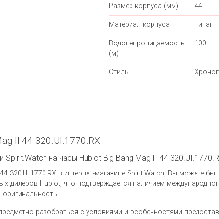
Размер корпуса (мм)
44
Материал корпуса
Титан
Водонепроницаемость
100
(м)
Стиль
Хроно
ag II 44 320.UI.1770.RX
Spirit.Watch на часы Hublot Big Bang Mag II 44 320.UI.1770.
 44 320.UI.1770.RX в интернет-магазине Spirit.Watch, Вы можете б
х дилеров Hublot, что подтверждается наличием международног
а оригинальность.
предметно разобраться с условиями и особенностями предоста