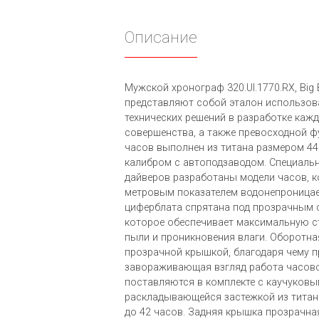
Описание
Мужской хронограф 320.UI.1770.RX, Big 
представляют собой эталон использо
технических решений в разработке кажд
совершенства, а также превосходной ф
часов выполнен из титана размером 44
калибром с автоподзаводом. Специаль
дайверов разработаны модели часов, 
метровым показателем водонепроницае
циферблата спрятана под прозрачным 
которое обеспечивает максимальную ст
пыли и проникновения влаги. Оборотна
прозрачной крышкой, благодаря чему 
завораживающая взгляд работа часово
поставляются в комплекте с каучуков
раскладывающейся застежкой из титана
до 42 часов. Задняя крышка прозрачна