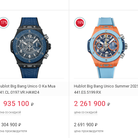
17%
16%
ublot Big Bang Unico O Ka Mua
Hublot Big Bang Unico Summer 202
41.CL.0197.VR.HAW24
441.ES.5199.RX
1 935 100
2 261 900
₽
₽
ена со скидкой
цена со скидкой
 304 900
2 691 900
₽
₽
ена производителя
цена производителя