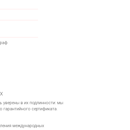
граф
RX
ыть уверены в их подлинности: мы
о гарантийного сертификата.
вления международных