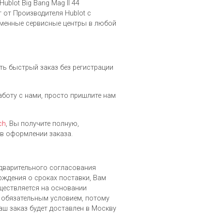
blot Big Bang Mag II 44
 от Производителя Hublot c
рменные сервисные центры в любой
ить быстрый заказ без регистрации
работу с нами, просто пришлите нам
ch
, Вы получите полную,
в оформлении заказа.
редварительного согласования
рждения о сроках поставки, Вам
уществляется на основании
 обязательным условием, потому
аш заказ будет доставлен в Москву