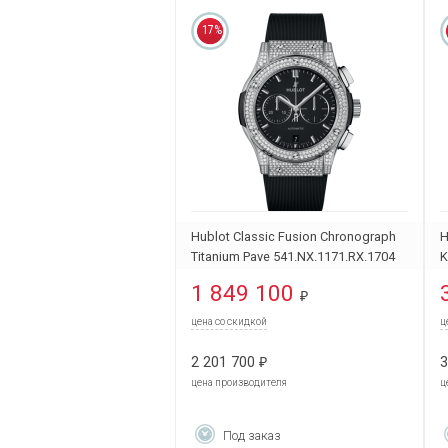
17%
Hublot Classic Fusion Chronograph
H
Titanium Pave 541.NX.1171.RX.1704
K
1 849 100
₽
цена со скидкой
ц
2 201 700
3
₽
цена производителя
ц
Под заказ