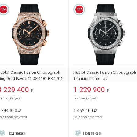
16%
16%
ublot Classic Fusion Chronograph
Hublot Classic Fusion Chronograph
ing Gold Pave 541.OX.1181.RX.1704
Titanium Diamonds
541.NX.1171.RX.1104
3 229 400
1 229 900
₽
₽
ена со скидкой
цена со скидкой
 844 300
1 462 100
₽
₽
ена производителя
цена производителя
Под заказ
Под заказ