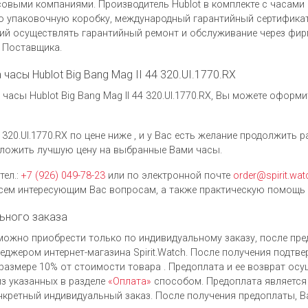
выми компаниями. Производитель Hublot в комплекте с часами Hu
ую упаковочную коробку, международный гарантийный сертификат
ий осуществлять гарантийный ремонт и обслуживание через фи
у Поставщика.
 часы Hublot Big Bang Mag II 44 320.UI.1770.RX
асы Hublot Big Bang Mag II 44 320.UI.1770.RX, Вы можете оформ
4 320.UI.1770.RX по цене ниже , и у Вас есть желание продолжить 
ложить лучшую цену на выбранные Вами часы.
тел.:
+7 (926) 049-78-23
или по электронной почте
order@spirit.wat
ем интересующим Вас вопросам, а также практическую помощь 
ьного заказа
.RX можно приобрести только по индивидуальному заказу, после п
джером интернет-магазина Spirit.Watch. После получения подтве
размере 10% от стоимости товара . Предоплата и ее возврат ос
з указанных в разделе
«Оплата»
способом. Предоплата является
нкретный индивидуальный заказ. После получения предоплаты, В