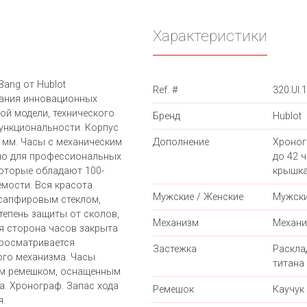
Характеристики
Bang от Hublot
Ref. #
320.UI.
вания инновационных
ой модели, технического
Бренд
Hublot
ункциональности. Корпус
 мм. Часы с механическим
Дополнение
Хроног
но для профессиональных
до 42 
которые обладают 100-
крышка
мости. Вся красота
Мужские / Женские
Мужск
сапфировым стеклом,
епень защиты от сколов,
Механизм
Механи
я сторона часов закрыта
просматривается
Застежка
Раскла
го механизма. Часы
титана
ым ремешком, оснащенным
. Хронограф. Запас хода
Ремешок
Каучук
я.