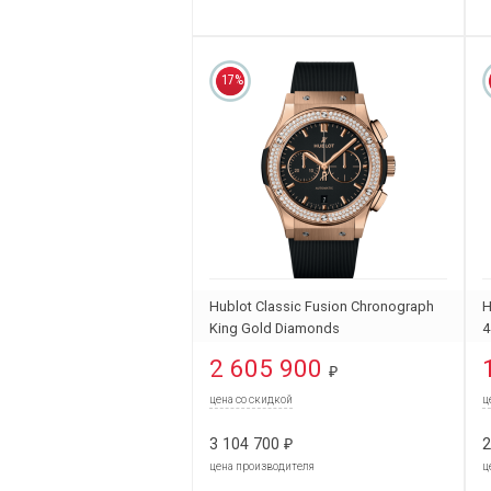
17%
Hublot Classic Fusion Chronograph
H
King Gold Diamonds
4
541.OX.1181.RX.1104
2 605 900
₽
цена со скидкой
ц
3 104 700
2
₽
цена производителя
ц