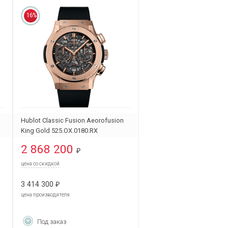
16%
Hublot Classic Fusion Aeorofusion
King Gold 525.OX.0180.RX
2 868 200
₽
цена со скидкой
3 414 300
₽
цена производителя
Под заказ