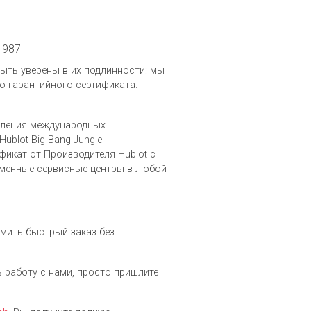
1987
 быть уверены в их подлинности: мы
о гарантийного сертификата.
вления международных
blot Big Bang Jungle
фикат от Производителя Hublot c
рменные сервисные центры в любой
рмить быстрый заказ без
ть работу с нами, просто пришлите