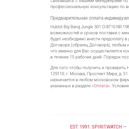
Связавшись с нашими менеджерами по 
профессиональную консультацию по вс
Предварительная оплата индивидуал
Hublot Big Bang Jungle 301.CI.8710.NR
возможностей и сроков поставки с мене
будет необходимо внести предоплату в 
Договора (образец Договора), любым и
что именно для Вас осуществляется ко
в течение 15 рабочих дней. Порядок по
Для того чтобы получить и проверить Hu
129110, г. Москва, Проспект Мира, д. 51 
назначается в любом московском фирм
указанных в разделе
«Оплата»
. Услови
EST. 1991: SPIRIT.WATCH —