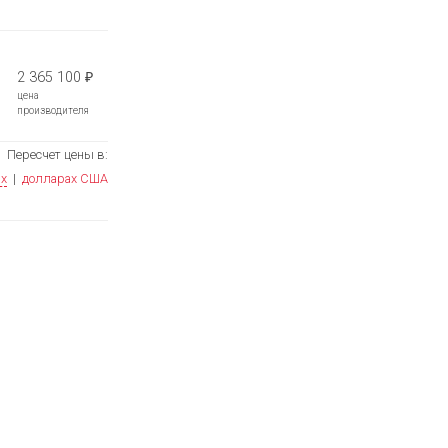
2 365 100
₽
цена
производителя
Пересчет цены в:
ях
|
долларах США