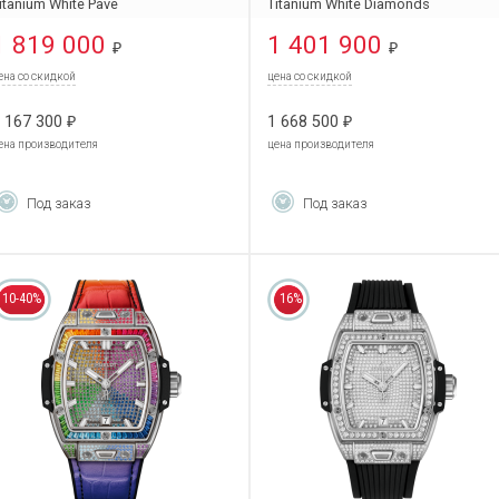
itanium White Pave
Titanium White Diamonds
62.NE.2010.RW.1604
662.NE.2010.RW.1204
1 819 000
1 401 900
₽
₽
ена со скидкой
цена со скидкой
 167 300
1 668 500
₽
₽
ена производителя
цена производителя
Под заказ
Под заказ
10-40%
16%