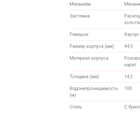
Механизм
Механи
Застежка
Раскл
золота
Ремешок
Каучук
Размер корпуса (мм)
44,5
Материал корпуса
Розово
карат
Толщина (мм)
14,5
Водонепроницаемость
100
(м)
Стиль
С брил