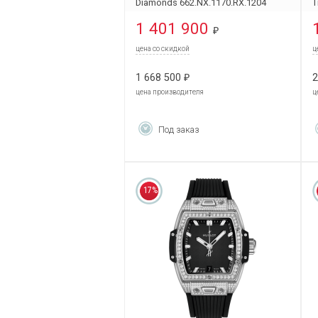
Diamonds 662.NX.1170.RX.1204
T
6
1 401 900
₽
цена со скидкой
ц
1 668 500
2
₽
цена производителя
ц
Под заказ
17%