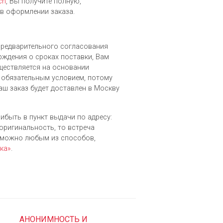
ch
, Вы получите полную,
в оформлении заказа.
 предварительного согласования
рждения о сроках поставки, Вам
уществляется на основании
 обязательным условием, потому
аш заказ будет доставлен в Москву
рибыть в пункт выдачи по адресу:
 оригинальность, то встреча
зможно любым из cпособов,
ка»
.
АНОНИМНОСТЬ И