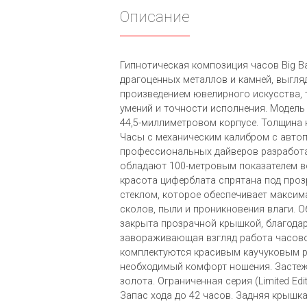
Описание
Гипнотическая композиция часов Big B
драгоценных металлов и камней, выгл
произведением ювелирного искусства,
умений и точности исполнения. Модель
44,5-миллиметровом корпусе. Толщина 
Часы с механическим калибром с авто
профессиональных дайверов разработа
обладают 100-метровым показателем в
красота циферблата спрятана под пр
стеклом, которое обеспечивает максим
сколов, пыли и проникновения влаги. 
закрыта прозрачной крышкой, благода
завораживающая взгляд работа часово
комплектуются красивым каучуковым 
необходимый комфорт ношения. Засте
золота. Ограниченная серия (Limited Edi
Запас хода до 42 часов. Задняя крышк