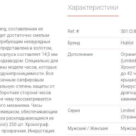
Характеристики
ang, составленная из
Ref. #
301.CI.
ядит достаточно смелым
 требующим незаурядных
Бренд
Hublot
 представлена в золотом,
корпуса составляет 14,5 мм.
Дополнение
Ограни
подзаводом. Специально для
(Limited
ны модели часов, которые
Хроног
одонепроницаемости. Вся
до 42 
озрачным сапфировым
крышка
альную степень защиты от
Инкрус
Оборотная сторона часов
драгоц
ря чему просматривается
камням
го механизма. Часы
Серия
Limited 
ремешком, обеспечивающим
(Огран
жка раскладывающаяся из
tion) 250 шт. Хронограф.
Мужские / Женские
Мужск
а прозрачная. Инкрустация