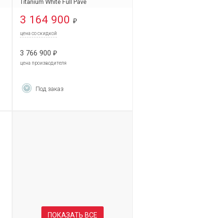
Titanium White Full Pave
662.NE.9000.RW.1604
3 164 900
₽
цена со скидкой
3 766 900
₽
цена производителя
Под заказ
ПОКАЗАТЬ ВСЕ