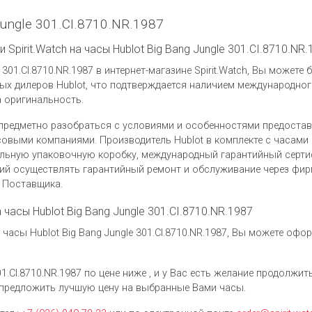
ungle 301.CI.8710.NR.1987
Spirit.Watch на часы Hublot Big Bang Jungle 301.CI.8710.NR.
 301.CI.8710.NR.1987 в интернет-магазине Spirit.Watch, Вы можете
х дилеров Hublot, что подтверждается наличием международног
а оригинальность.
предметно разобраться с условиями и особенностями предоста
выми компаниями. Производитель Hublot в комплекте с часами Hu
нальную упаковочную коробку, международный гарантийный серти
ий осуществлять гарантийный ремонт и обслуживание через фи
у Поставщика.
 часы Hublot Big Bang Jungle 301.CI.8710.NR.1987
асы Hublot Big Bang Jungle 301.CI.8710.NR.1987, Вы можете офо
01.CI.8710.NR.1987 по цене ниже , и у Вас есть желание продолжи
предложить лучшую цену на выбранные Вами часы.