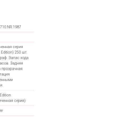
8710.NR.1987
ченная серия
 Edition) 250 шт.
раф. Запас хода
часов. Задняя
 прозрачная.
тация
енными
и.
Edition
иченная серия)
ие