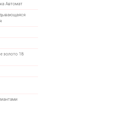
ка Автомат
адывающаяся
я
е золото 18
лиантами