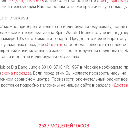
тел.:
+7 (926) 049-78-23
или по электронной почте
order@spirit.wat
ем интересующим Вас вопросам, а также практическую помощь 
ьного заказа
.1987 можно приобрести только по индивидуальному заказу, после
джером интернет-магазина Spirit.Watch. После получения подтве
размере 10% от стоимости товара . Предоплата и ее возврат ос
з указанных в разделе
«Оплата»
способом. Предоплата является
нкретный индивидуальный заказ. После получения предоплаты, В
ставки и оплаты индивидуального заказа.
blot Big Bang Jungle 301.CI.8710.NR.1987 в Москве необходимо п
(
схема проезда
). Если перед этим Вы желаете проверить часы на
енном сервисном центре. Произвести окончательный расчет во
я доставки подробно изложены на нашем сайте в разделе
«Достав
2537 МОДЕЛЕЙ ЧАСОВ