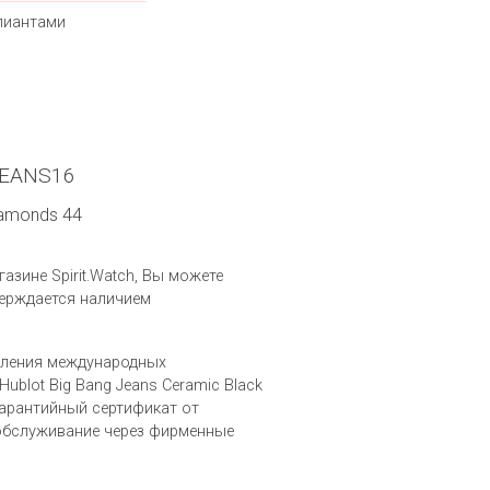
лиантами
.JEANS16
iamonds 44
азине Spirit.Watch, Вы можете
верждается наличием
вления международных
blot Big Bang Jeans Ceramic Black
арантийный сертификат от
 обслуживание через фирменные