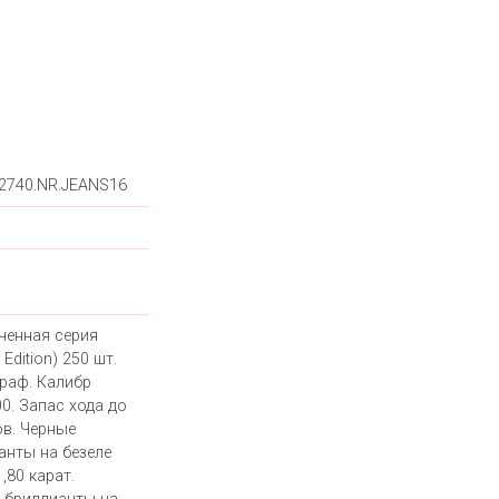
.2740.NR.JEANS16
ченная серия
 Edition) 250 шт.
раф. Калибр
0. Запас хода до
ов. Черные
анты на безеле
1,80 карат.