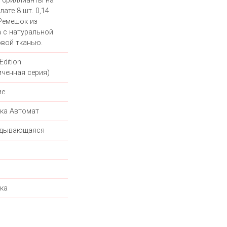
 бриллианты на
ате 8 шт. 0,14
 Ремешок из
а с натуральной
вой тканью.
Edition
иченная серия)
ие
ка Автомат
адывающаяся
ка