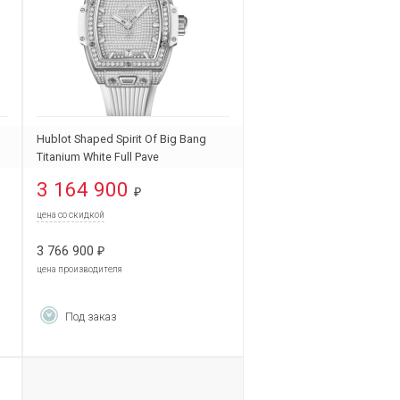
Hublot Shaped Spirit Of Big Bang
Titanium White Full Pave
662.NE.9000.RW.1604
3 164 900
₽
цена со скидкой
3 766 900
₽
цена производителя
Под заказ