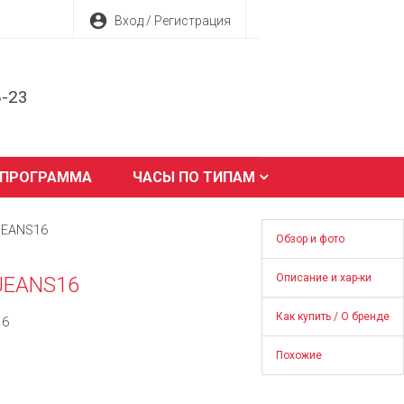
account_circle
Вход / Регистрация
8-23
 ПРОГРАММА
ЧАСЫ ПО ТИПАМ
.JEANS16
Обзор и фото
Описание и хар-ки
.JEANS16
Как купить / О бренде
16
Похожие