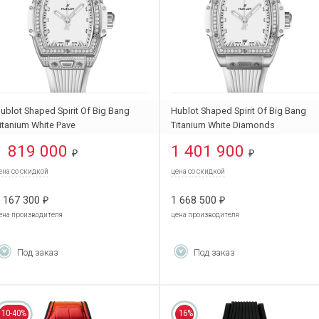
ublot Shaped Spirit Of Big Bang
Hublot Shaped Spirit Of Big Bang
itanium White Pave
Titanium White Diamonds
62.NE.2010.RW.1604
662.NE.2010.RW.1204
1 819 000
1 401 900
₽
₽
ена со скидкой
цена со скидкой
 167 300
1 668 500
₽
₽
ена производителя
цена производителя
Под заказ
Под заказ
10-40%
16%