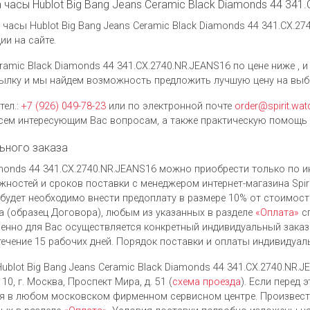
а часы Hublot Big Bang Jeans Ceramic Black Diamonds 44 34
асы Hublot Big Bang Jeans Ceramic Black Diamonds 44 341.CX.27
и на сайте.
ramic Black Diamonds 44 341.CX.2740.NR.JEANS16 по цене ниже , 
ссылку и мы найдем возможность предложить лучшую цену на вы
тел.:
+7 (926) 049-78-23
или по электронной почте
order@spirit.wat
ем интересующим Вас вопросам, а также практическую помощь 
ьного заказа
iamonds 44 341.CX.2740.NR.JEANS16 можно приобрести только по 
ностей и сроков поставки с менеджером интернет-магазина Spiri
будет необходимо внести предоплату в размере 10% от стоимости
 (образец Договора), любым из указанных в разделе
«Оплата»
сп
енно для Вас осуществляется конкретный индивидуальный заказ
течение 15 рабочих дней. Порядок поставки и оплаты индивидуал
ublot Big Bang Jeans Ceramic Black Diamonds 44 341.CX.2740.NR
0, г. Москва, Проспект Мира, д. 51 (
схема проезда
). Если перед
тся в любом московском фирменном сервисном центре. Произвес