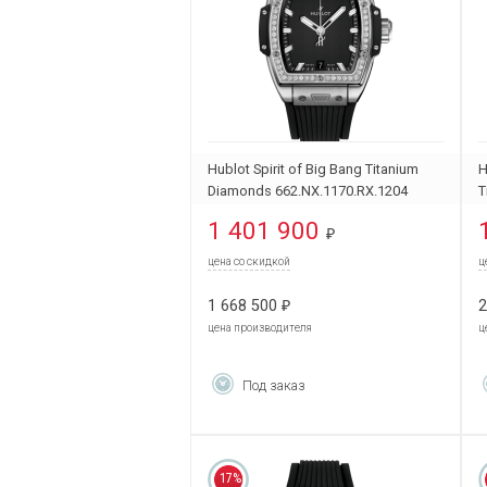
Hublot Spirit of Big Bang Titanium
H
Diamonds 662.NX.1170.RX.1204
T
6
1 401 900
₽
цена со скидкой
ц
1 668 500
2
₽
цена производителя
ц
Под заказ
17%