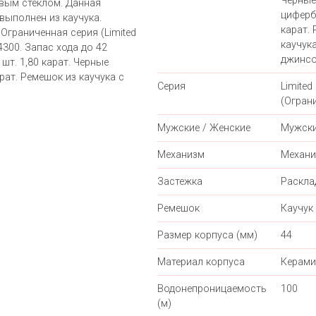
Черные
вым стеклом. Данная
цифербл
выполнен из каучука.
карат.
Ограниченная серия (Limited
каучук
4300. Запас хода до 42
джинсо
шт. 1,80 карат. Черные
рат. Ремешок из каучука с
Серия
Limited 
(Огран
Мужские / Женские
Мужск
Механизм
Механи
Застежка
Раскл
Ремешок
Каучук
Размер корпуса (мм)
44
Материал корпуса
Керами
Водонепроницаемость
100
(м)