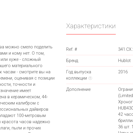
Характеристики
ва можно смело поделить
Ref. #
341.CX
ами и кому нет. О том,
 или хуже - сложный
Бренд
Hublot
вашего материального
к часам - смотрите вы на
Год выпуска
2016
ремени, оценивая с позиции
коллекции
?
ности, точности и
Дополнение
Ограни
значение имеет
(Limited
ена в керамическом, 44-
Хроног
ическим калибром с
HUB430
ессиональных дайверов
42 час
бладают 100-метровым
брилли
я красота часов надежно
36 шт. 
лаги, пыли и прочих