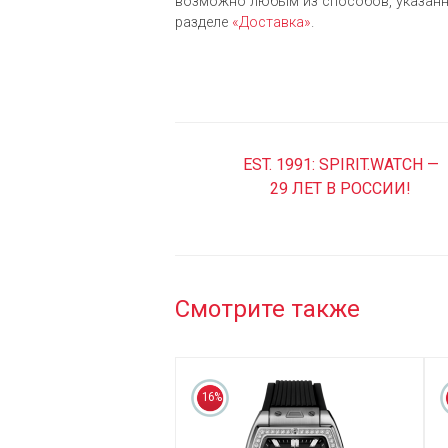
возможно любым из cпособов, указанн
разделе
«Доставка»
.
EST. 1991: SPIRIT.WATCH —
29 ЛЕТ В РОССИИ!
Смотрите также
16%