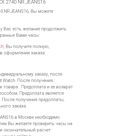
1.CX.2740.NR.JEANS16
40.NR.JEANS16, Вы можете
и у Вас есть желание продолжить
бранные Вами часы.
ch
, Вы получите полную,
в оформлении заказа.
индивидуальному заказу, после
t.Watch. После получения
 товара . Предоплата и ее возврат
особом. Предоплата является
. После получения предоплаты,
ьного заказа.
.JEANS16 в Москве необходимо
 этим Вы желаете проверить часы на
ти окончательный расчет