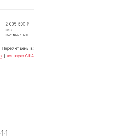
2 005 600
₽
цена
производителя
Пересчет цены в:
ях
|
долларах США
 44