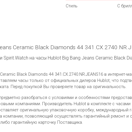
Стиль
С брил
Jeans Ceramic Black Diamonds 44 341.CX.2740.NR
Spirit.Watch на часы Hublot Big Bang Jeans Ceramic Black D
Ceramic Black Diamonds 44 341.CX.2740.NR.JEANS16 в интернет-маг
ставляем часы только от официальных дилеров Hublot, что подт
ата. Перед покупкой Вы проверяете товар на оригинальность.
предметно разобраться с условиями и особенностями предоста
выми компаниями. Производитель Hublot в комплекте с часами Hu
поставляет оригинальную упаковочную коробку, международный г
ера компании, позволяющий осуществлять гарантийный ремонт и
 либо гарантийную карточку Поставщика.