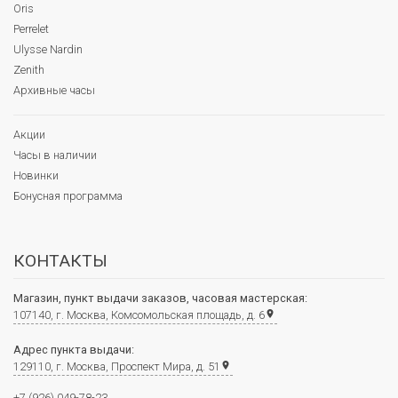
Oris
Perrelet
Ulysse Nardin
Zenith
Архивные часы
Акции
Часы в наличии
Новинки
Бонусная программа
КОНТАКТЫ
Магазин, пункт выдачи заказов, часовая мастерская:
107140, г. Москва, Комсомольская площадь, д. 6
place
Адрес пункта выдачи:
129110, г. Москва, Проспект Мира, д. 51
place
+7 (926) 049-78-23