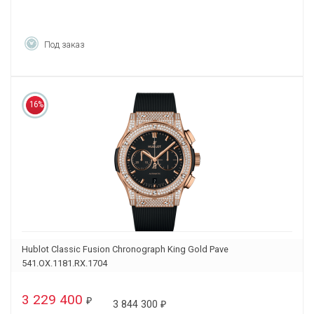
Под заказ
16%
Hublot Classic Fusion Chronograph King Gold Pave
541.OX.1181.RX.1704
3 229 400
₽
3 844 300
₽