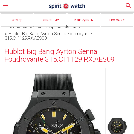
menu
search
Обзор
Описание
Как купить
Похожие
Швейцарские часы
Архивные часы
Hublot Big Bang Ayrton Senna Foudroyante
315.CI.1129.RX.AES09
Hublot Big Bang Ayrton Senna
Foudroyante 315.CI.1129.RX.AES09