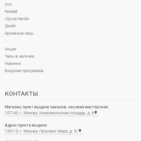
Oris
Perrelet
Ulysse Nardin
Zenith
Архивные часы
Акции
Часы в наличии
Новинки
Бонусная программа
КОНТАКТЫ
Магазин, пункт выдачи заказов, часовая мастерская:
107140, г. Москва, Комсомольская площадь, д. 6
place
Адрес пункта выдачи:
129110, г. Москва, Проспект Мира, д. 51
place