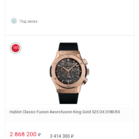
Под заказ
16%
Hublot Classic Fusion Aeorofusion King Gold 525.OX.0180.RX
2 868 200
₽
3 414 300
₽