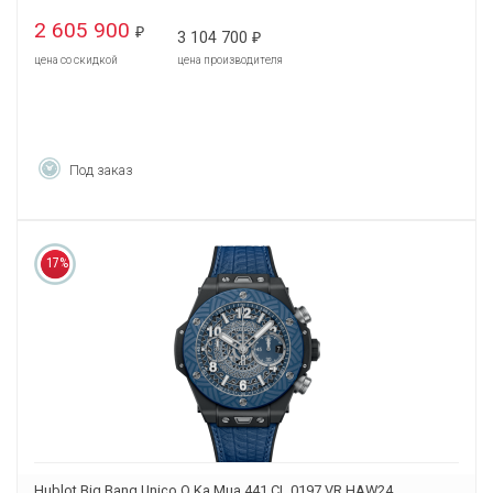
2 605 900
₽
3 104 700
₽
цена со скидкой
цена производителя
Под заказ
17%
Hublot Big Bang Unico O Ka Mua 441.CL.0197.VR.HAW24