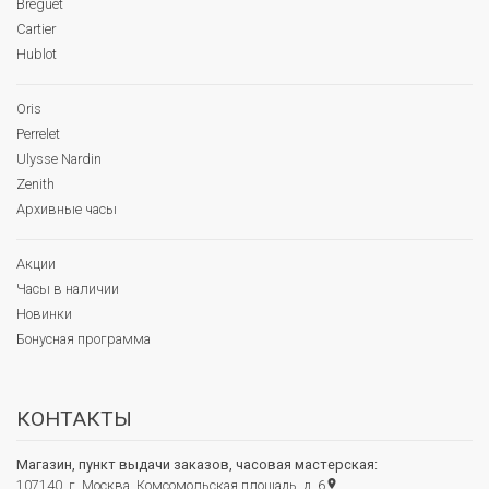
Breguet
Cartier
Hublot
Oris
Perrelet
Ulysse Nardin
Zenith
Архивные часы
Акции
Часы в наличии
Новинки
Бонусная программа
КОНТАКТЫ
Магазин, пункт выдачи заказов, часовая мастерская:
107140, г. Москва, Комсомольская площадь, д. 6
place