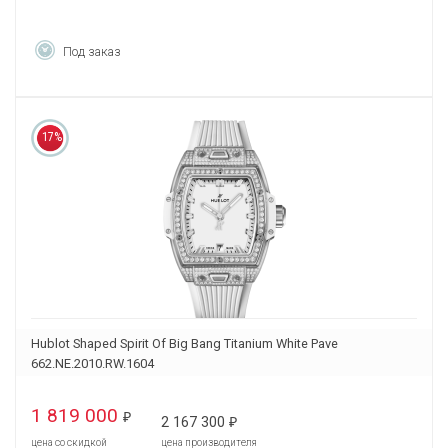
Под заказ
17%
Hublot Shaped Spirit Of Big Bang Titanium White Pave
662.NE.2010.RW.1604
1 819 000
₽
2 167 300
₽
цена со скидкой
цена производителя