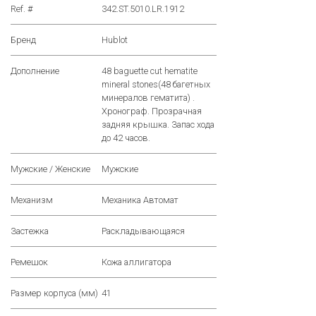
Ref. #
342.ST.5010.LR.1912
Бренд
Hublot
Дополнение
48 baguette cut hematite
mineral stones(48 багетных
минералов гематита) .
Хронограф. Прозрачная
задняя крышка. Запас хода
до 42 часов.
Мужские / Женские
Мужские
Механизм
Механика Автомат
Застежка
Раскладывающаяся
Ремешок
Кожа аллигатора
Размер корпуса (мм)
41