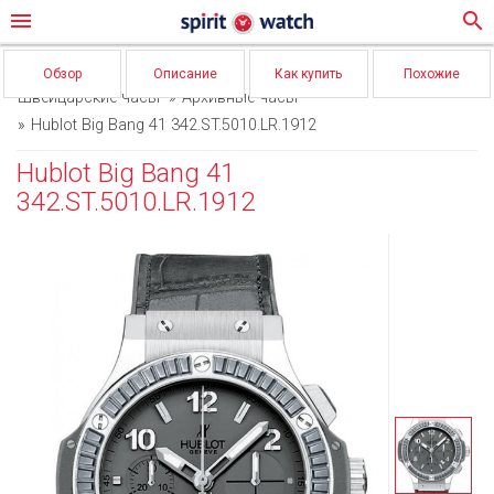
menu
search
Обзор
Описание
Как купить
Похожие
Швейцарские часы
Архивные часы
Hublot Big Bang 41 342.ST.5010.LR.1912
Hublot Big Bang 41
342.ST.5010.LR.1912