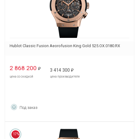
Hublot Classic Fusion Aeorofusion King Gold 525.OX.0180.RX
2 868 200
₽
3 414 300
₽
цена со скидкой
цена производителя
Под заказ
17%