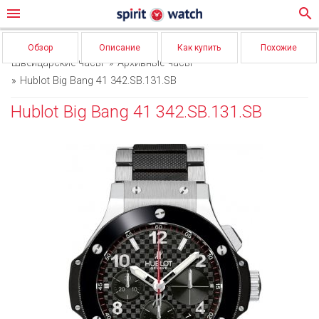
menu
search
Обзор
Описание
Как купить
Похожие
Швейцарские часы
Архивные часы
Hublot Big Bang 41 342.SB.131.SB
Hublot Big Bang 41 342.SB.131.SB