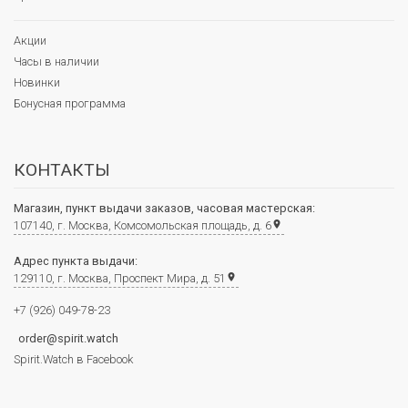
Акции
Часы в наличии
Новинки
Бонусная программа
КОНТАКТЫ
Магазин, пункт выдачи заказов, часовая мастерская:
107140, г. Москва, Комсомольская площадь, д. 6
place
Адрес пункта выдачи:
129110, г. Москва, Проспект Мира, д. 51
place
+7 (926) 049-78-23
order@spirit.watch
Spirit.Watch в Facebook