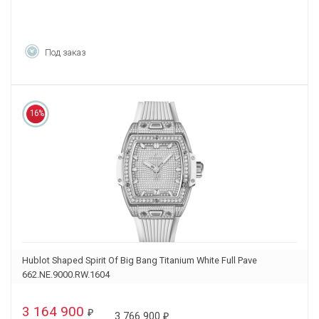
Под заказ
16%
Hublot Shaped Spirit Of Big Bang Titanium White Full Pave
662.NE.9000.RW.1604
3 164 900
₽
3 766 900
₽