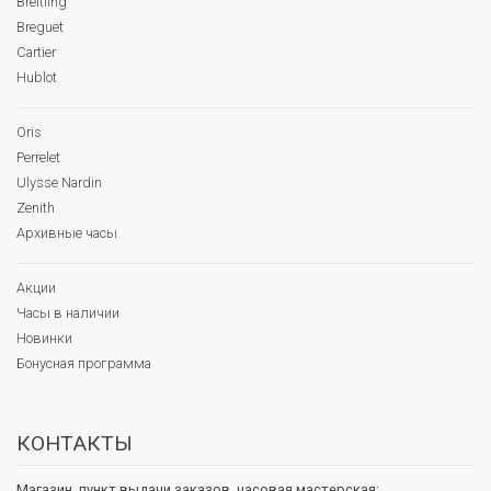
Breitling
Breguet
Cartier
Hublot
Oris
Perrelet
Ulysse Nardin
Zenith
Архивные часы
Акции
Часы в наличии
Новинки
Бонусная программа
КОНТАКТЫ
Магазин, пункт выдачи заказов, часовая мастерская: