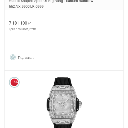
Hublot Shaped Spirit Of Big Bang Titanium Rainbow
662.NX.9900.LR.0999
7 181 100
₽
цена производителя
Под заказ
16%