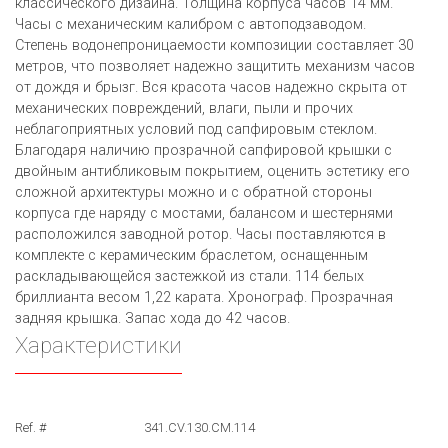
классического дизайна. Толщина корпуса часов 14 мм.
Часы с механическим калибром с автоподзаводом.
Степень водонепроницаемости композиции составляет 30
метров, что позволяет надежно защитить механизм часов
от дождя и брызг. Вся красота часов надежно скрыта от
механических повреждений, влаги, пыли и прочих
неблагоприятных условий под сапфировым стеклом.
Благодаря наличию прозрачной сапфировой крышки с
двойным антибликовым покрытием, оценить эстетику его
сложной архитектуры можно и с обратной стороны
корпуса где наряду с мостами, балансом и шестернями
расположился заводной ротор. Часы поставляются в
комплекте с керамическим браслетом, оснащенным
раскладывающейся застежкой из стали. 114 белых
бриллианта весом 1,22 каратa. Хронограф. Прозрачная
задняя крышка. Запас хода до 42 часов.
Характеристики
Ref. #
341.CV.130.CM.114