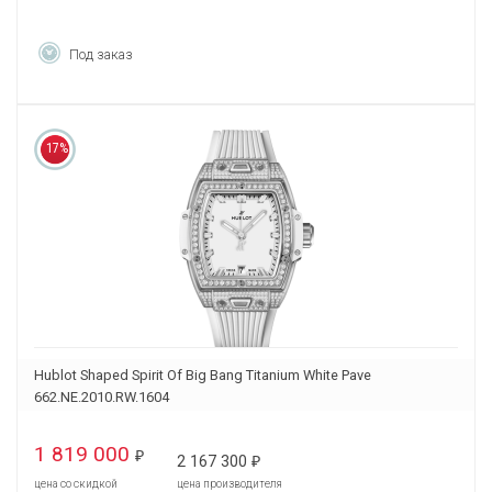
Под заказ
17%
Hublot Shaped Spirit Of Big Bang Titanium White Pave
662.NE.2010.RW.1604
1 819 000
₽
2 167 300
₽
цена со скидкой
цена производителя