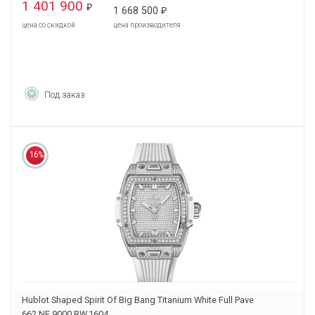
1 401 900
₽
1 668 500
₽
цена со скидкой
цена производителя
Под заказ
16%
Hublot Shaped Spirit Of Big Bang Titanium White Full Pave
662.NE.9000.RW.1604