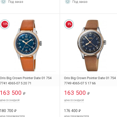
Под заказ
Под заказ
10%
8%
Oris Big Crown Pointer Date 01 754
Oris Big Crown Pointer Date 01 754
7741 4365-07 5 20 71
7749 4365-07 5 17 66
163 500
163 500
₽
₽
цена со скидкой
цена со скидкой
180 700
176 400
₽
₽
цена производителя
цена производителя