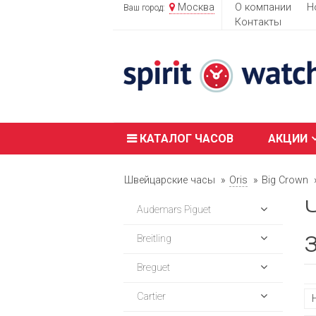
Москва
О компании
Н
Ваш город:
Контакты
КАТАЛОГ ЧАСОВ
АКЦИИ
Швейцарские часы
Oris
Big Crown
Audemars Piguet
Breitling
Breguet
Cartier