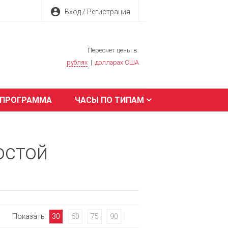
account_circle
Вход / Регистрация
Пересчет цены в:
рублях
|
долларах США
 ПРОГРАММА
ЧАСЫ ПО ТИПАМ
остой
Показать:
30
60
75
90