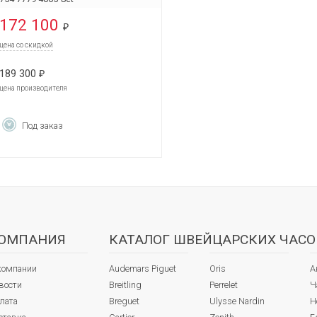
172 100
₽
цена со скидкой
189 300
₽
цена производителя
Под заказ
ОМПАНИЯ
КАТАЛОГ ШВЕЙЦАРСКИХ ЧАСО
компании
Audemars Piguet
Oris
А
вости
Breitling
Perrelet
Ч
лата
Breguet
Ulysse Nardin
Н