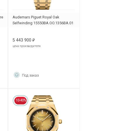
re
Audemars Piguet Royal Oak
Selfwinding 15550BA.OO.1356BA.01
5 443 900
₽
цена производителя
Под заказ
10-40%