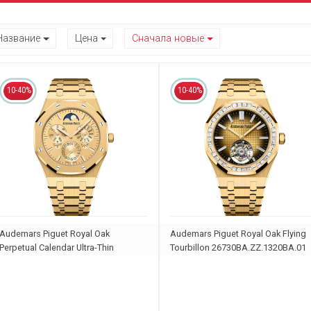
Название
Цена
Сначала новые
10-40%
10-40%
Audemars Piguet Royal Oak
Audemars Piguet Royal Oak Flying
Perpetual Calendar Ultra-Thin
Tourbillon 26730BA.ZZ.1320BA.01
26586BA.OO.1240BA.99