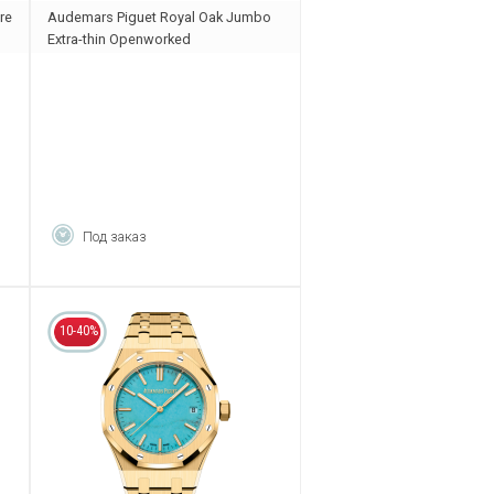
re
Audemars Piguet Royal Oak Jumbo
Extra-thin Openworked
16204BA.OO.1240BA.01
Под заказ
10-40%