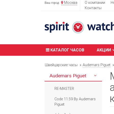
Москва
О компании
Н
Ваш город:
Контакты
КАТАЛОГ ЧАСОВ
АКЦИИ
Швейцарские часы
Audemars Piguet
Audemars Piguet
RE-MASTER
Code 11.59 By Audemars
Piguet