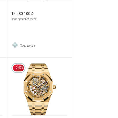
26240BA.OO.1320BA.01
15 480 100
₽
цена производителя
Под заказ
10-40%