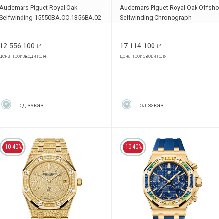
Audemars Piguet Royal Oak
Audemars Piguet Royal Oak Offsho
Selfwinding 15550BA.OO.1356BA.02
Selfwinding Chronograph
26238BA.OO.2000BA.01
12 556 100
17 114 100
₽
₽
цена производителя
цена производителя
Под заказ
Под заказ
10-40%
10-40%