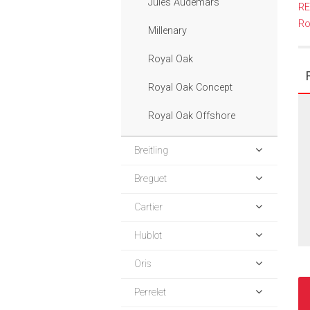
Jules Audemars
R
Ro
Millenary
Royal Oak
Royal Oak Concept
Royal Oak Offshore
Breitling
Breguet
Cartier
Hublot
Oris
Perrelet