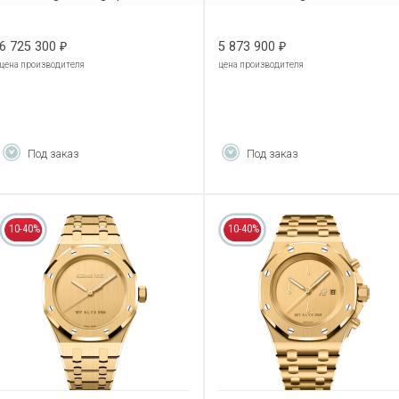
26240BA.OO.1320BA.02
15550BA.GG.1356BA.01
6 725 300
5 873 900
₽
₽
цена производителя
цена производителя
Под заказ
Под заказ
10-40%
10-40%