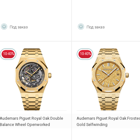
Под заказ
Под заказ
10-40%
10-40%
Audemars Piguet Royal Oak Double
Audemars Piguet Royal Oak Froste
Balance Wheel Openworked
Gold Selfwinding
15407BA.OO.1220BA.01
77450BA.GG.1361BA.01