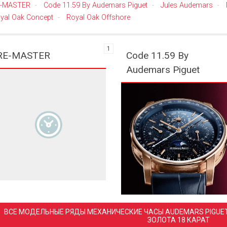
E-MASTER
Code 11.59 By Audemars Piguet
Jules Audemars
-
-
-
yal Oak Concept
Royal Oak Offshore
-
1
RE-MASTER
Code 11.59 By
Audemars Piguet
ВСЕ МОДЕЛЬНЫЕ РЯДЫ МЕХАНИЧЕСКИЕ ЧАСЫ AUDEMARS PIGUET С АВТОПОДЗАВОДОМ ИЗ ЖЕЛТОГО
ЗОЛОТА 18 КАРАТ