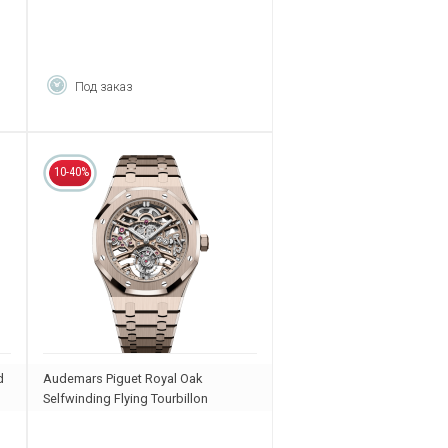
Под заказ
10-40%
d
Audemars Piguet Royal Oak
Selfwinding Flying Tourbillon
Openworked 26735SG.OO.1320SG.01