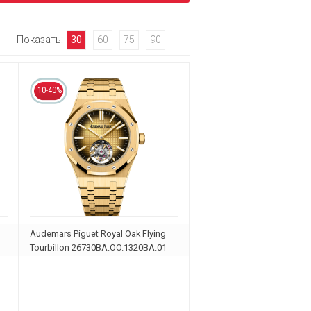
Показать:
30
60
75
90
10-40%
Audemars Piguet Royal Oak Flying
Tourbillon 26730BA.OO.1320BA.01