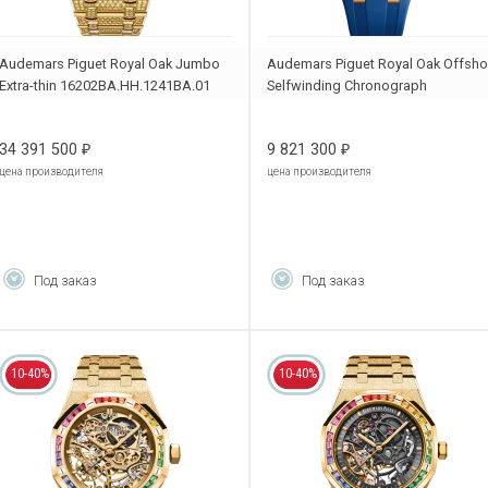
Audemars Piguet Royal Oak Jumbo
Audemars Piguet Royal Oak Offsho
Extra-thin 16202BA.HH.1241BA.01
Selfwinding Chronograph
26236BA.YY.D346CA.01
34 391 500
9 821 300
₽
₽
цена производителя
цена производителя
Под заказ
Под заказ
10-40%
10-40%