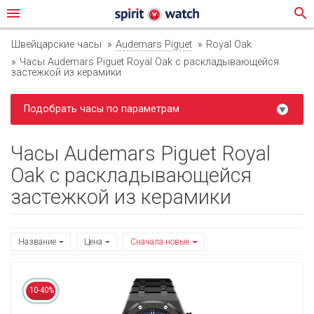
menu
search
Швейцарские часы
Audemars Piguet
Royal Oak
Часы Audemars Piguet Royal Oak с раскладывающейся
застежкой из керамики
Подобрать часы по параметрам
Часы Audemars Piguet Royal
Oak с раскладывающейся
застежкой из керамики
Название
Цена
Сначала новые
10-40%