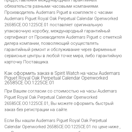
предоставления международных гарантийных
обязательств разными часовыми компаниями.
Производитель Audemars Piguet в комплекте с часами
Audemars Piguet Royal Oak Perpetual Calendar Openworked
26585CE.OO.1225CE.01 поставляет оригинальную
упаковочную коробку, международный гарантийный
сертификат от Производителя Audemars Piguet c отметкой
дилера компании, позволяющий осуществлять
гарантийный ремонт и обслуживание через фирменные
сервисные центры в любой точке мира, либо гарантийную
карточку Поставщика.
Как оформить заказ в Spirit.Watch на часы Audemars
Piguet Royal Oak Perpetual Calendar Openworked
26585CE.OO.1225CE.01
При Вашем согласии со стоимостью на часы Audemars
Piguet Royal Oak Perpetual Calendar Openworked
26585CE.OO.1225CE.01, Вы можете оформить быстрый
заказ без регистрации на сайте.
Если Вы нашли Audemars Piguet Royal Oak Perpetual
Calendar Openworked 26585CE.OO.1225CE.01 по цене ниже ,