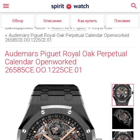
menu
search
Обзор
Описание
Как купить
Похожие
Швейцарские часы
Audemars Piguet
Royal Oak
Audemars Piguet Royal Oak Perpetual Calendar Openworked
26585CE.OO.1225CE.01
Audemars Piguet Royal Oak Perpetual
Calendar Openworked
26585CE.OO.1225CE.01