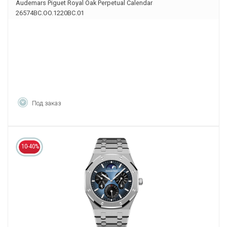
Audemars Piguet Royal Oak Perpetual Calendar
26574BC.OO.1220BC.01
Под заказ
10-40%