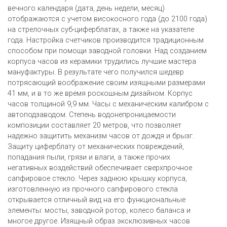
вечного календаря (дата, день недели, месяц)
отображаются с учетом високосного года (до 2100 года)
на стрелочных суб-циферблатах, а также на указателе
года. Настройка счетчиков производится традиционным
способом при помощи заводной головки. Над созданием
корпуса часов из керамики трудились лучшие мастера
мануфактуры. В результате чего получился шедевр
потрясающий воображение своим изящными размерами
41 мм, и в то же время роскошным дизайном. Корпус
часов толщиной 9,9 мм. Часы с механическим калибром с
автоподзаводом. Степень водонепроницаемости
композиции составляет 20 метров, что позволяет
надежно защитить механизм часов от дождя и брызг.
Защиту циферблату от механических повреждений,
попадания пыли, грязи и влаги, а также прочих
негативных воздействий обеспечивает сверхпрочное
сапфировое стекло. Через заднюю крышку корпуса,
изготовленную из прочного сапфирового стекла
открывается отличный вид на его функциональные
элементы: мосты, заводной ротор, колесо баланса и
многое другое. Изящный образ эксклюзивных часов