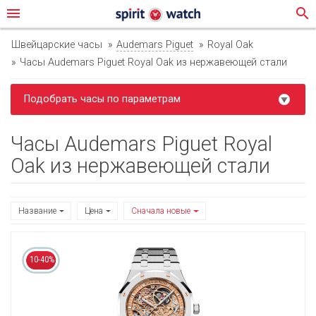
menu
search
Швейцарские часы
Audemars Piguet
Royal Oak
Часы Audemars Piguet Royal Oak из нержавеющей стали
Подобрать часы по параметрам
Часы Audemars Piguet Royal
Oak из нержавеющей стали
Название
Цена
Сначала новые
10-40%