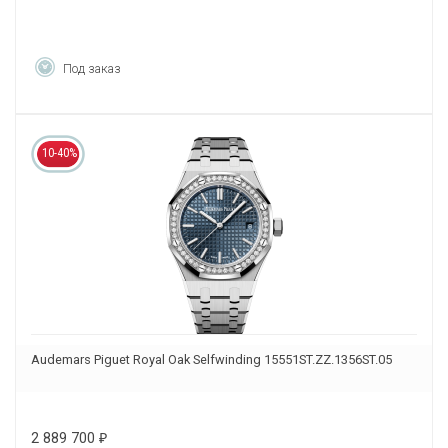
Под заказ
10-40%
Audemars Piguet Royal Oak Selfwinding 15551ST.ZZ.1356ST.05
2 889 700
₽