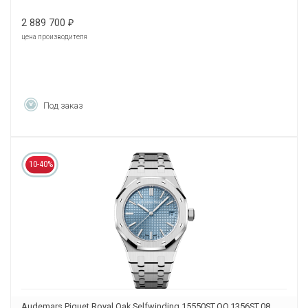
2 889 700
₽
цена производителя
Под заказ
10-40%
Audemars Piguet Royal Oak Selfwinding 15550ST.OO.1356ST.08