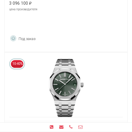
3 096 100
₽
цена производителя
Под заказ
10-40%
Audemars Piguet Royal Oak Selfwinding 50th Anniversary
15510ST.OO.1320ST.04