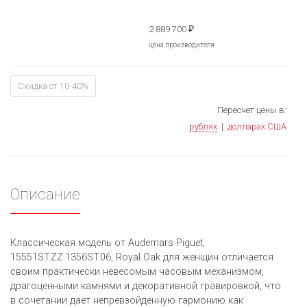
2 889 700
₽
цена производителя
Скидка от 10-40%
Пересчет цены в:
рублях
|
долларах США
Описание
Классическая модель от Audemars Piguet,
15551ST.ZZ.1356ST.06, Royal Oak для женщин отличается
своим практически невесомым часовым механизмом,
драгоценными камнями и декоративной гравировкой, что
в сочетании дает непревзойденную гармонию как