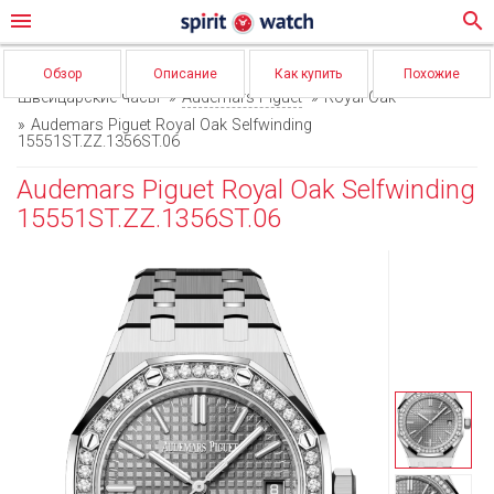
menu
search
Обзор
Описание
Как купить
Похожие
Швейцарские часы
Audemars Piguet
Royal Oak
Audemars Piguet Royal Oak Selfwinding
15551ST.ZZ.1356ST.06
Audemars Piguet Royal Oak Selfwinding
15551ST.ZZ.1356ST.06