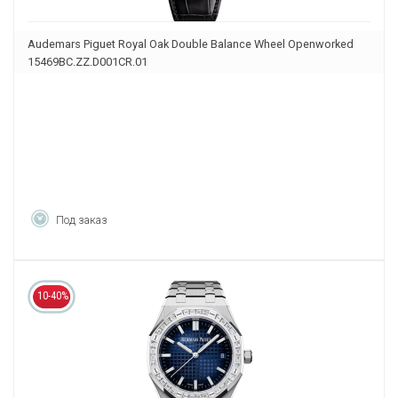
Audemars Piguet Royal Oak Double Balance Wheel Openworked
15469BC.ZZ.D001CR.01
Под заказ
10-40%