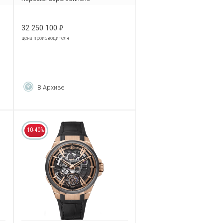
26591TI.OO.1252TI.03
32 250 100
₽
цена производителя
В Архиве
10-40%