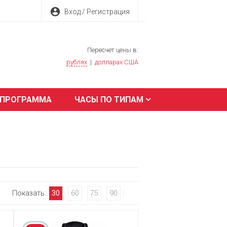
account_circle
Вход / Регистрация
Пересчет цены в:
рублях
|
долларах США
 ПРОГРАММА
ЧАСЫ ПО ТИПАМ
Показать:
30
60
75
90