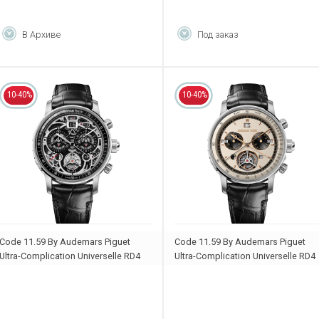
В Архиве
Под заказ
10-40%
10-40%
Code 11.59 By Audemars Piguet
Code 11.59 By Audemars Piguet
Ultra-Complication Universelle RD4
Ultra-Complication Universelle RD4
26398BC.OO.D002CR.02
26398BC.OO.D002CR.04