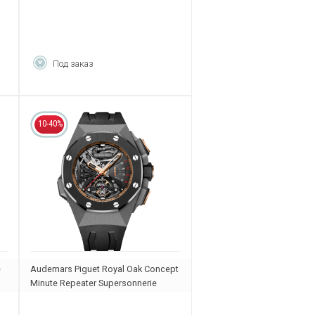
Под заказ
10-40%
e
Audemars Piguet Royal Oak Concept
Minute Repeater Supersonnerie
26577IO.OO.D002CA.01