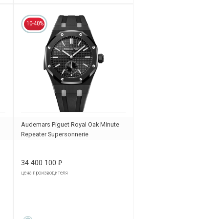
10-40%
Audemars Piguet Royal Oak Minute
Repeater Supersonnerie
26591CE.OO.D002CA.01
34 400 100
₽
цена производителя