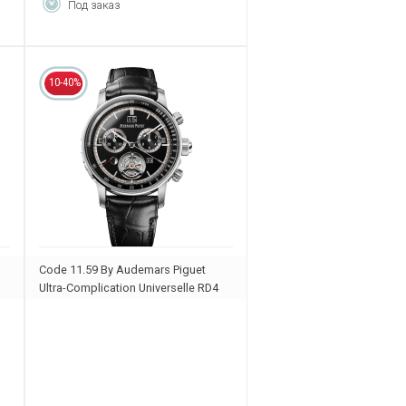
Под заказ
10-40%
Code 11.59 By Audemars Piguet
Ultra-Complication Universelle RD4
26398BC.OO.D002CR.99