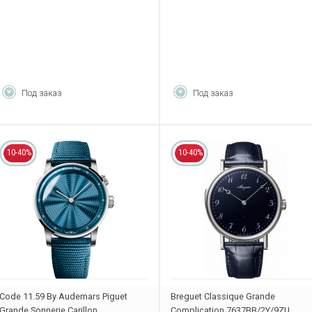
Под заказ
Под заказ
10-40%
10-40%
Code 11.59 By Audemars Piguet
Breguet Classique Grande
Grande Sonnerie Carillon
Complication 7637BB/2Y/9ZU