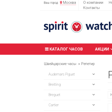
Москва
О компании
Н
Ваш город:
Контакты
КАТАЛОГ ЧАСОВ
АКЦИИ
Швейцарские часы
Репетир
Audemars Piguet
Breitling
Breguet
Cartier