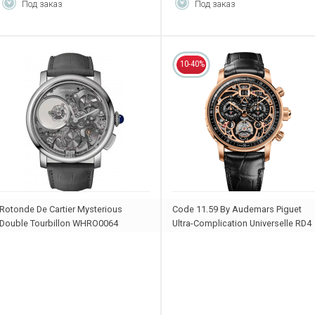
Под заказ
Под заказ
10-40%
Rotonde De Cartier Mysterious
Code 11.59 By Audemars Piguet
Double Tourbillon WHRO0064
Ultra-Complication Universelle RD4
26398OR.OO.D002CR.99