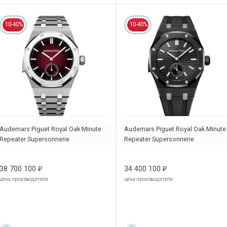
10-40%
10-40%
Audemars Piguet Royal Oak Minute
Audemars Piguet Royal Oak Minute
Repeater Supersonnerie
Repeater Supersonnerie
26591IP.OO.1252IP.01
26591CE.OO.D002CA.02
38 700 100
34 400 100
₽
₽
цена производителя
цена производителя