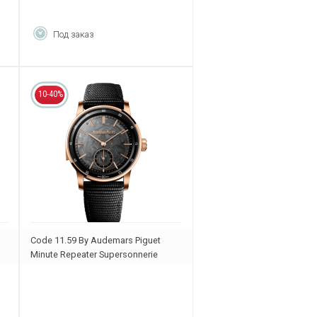
Под заказ
10-40%
Code 11.59 By Audemars Piguet
Minute Repeater Supersonnerie
26395NR.OO.D002KB.01