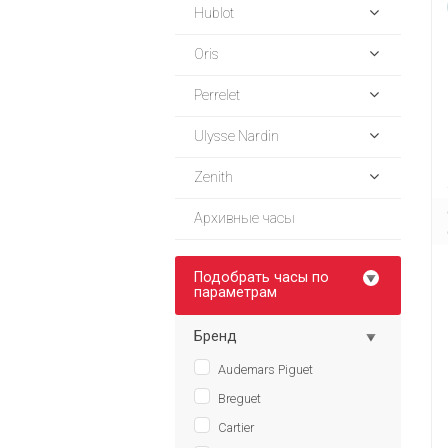
Hublot
Oris
Perrelet
Ulysse Nardin
Zenith
Архивные часы
Подобрать часы по
параметрам
Бренд
Audemars Piguet
Breguet
Cartier