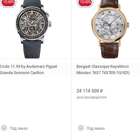
10-40%
10-40%
Code 11.59 by Audemars Piguet
Breguet Classique Repetition
Grande Sonnerie Carillon
Minutes 7637 7637ER/10/9ZU
Supersonnerie 150th Anniversary
26397CR.OO.D009KB.01
24 114 500
₽
цена производителя
Под заказ
Под заказ