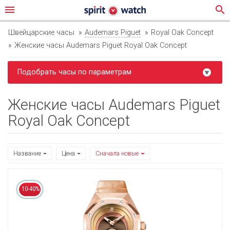
menu
search
Швейцарские часы
Audemars Piguet
Royal Oak Concept
Женские часы Audemars Piguet Royal Oak Concept
Подобрать часы по параметрам
Женские часы Audemars Piguet
Royal Oak Concept
Название
Цена
Сначала новые
10-40%