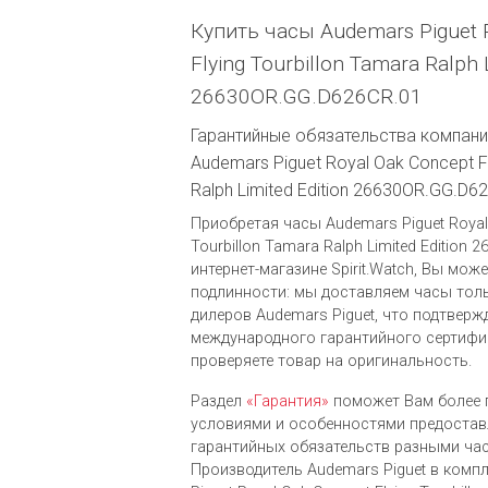
Купить часы Audemars Piguet 
Flying Tourbillon Tamara Ralph L
26630OR.GG.D626CR.01
Гарантийные обязательства компании
Audemars Piguet Royal Oak Concept Fl
Ralph Limited Edition 26630OR.GG.D6
Приобретая часы Audemars Piguet Royal 
Tourbillon Tamara Ralph Limited Edition
интернет-магазине Spirit.Watch, Вы мож
подлинности: мы доставляем часы тол
дилеров Audemars Piguet, что подтверж
международного гарантийного сертифи
проверяете товар на оригинальность.
Раздел
«Гарантия»
поможет Вам более 
условиями и особенностями предоста
гарантийных обязательств разными ча
Производитель Audemars Piguet в комп