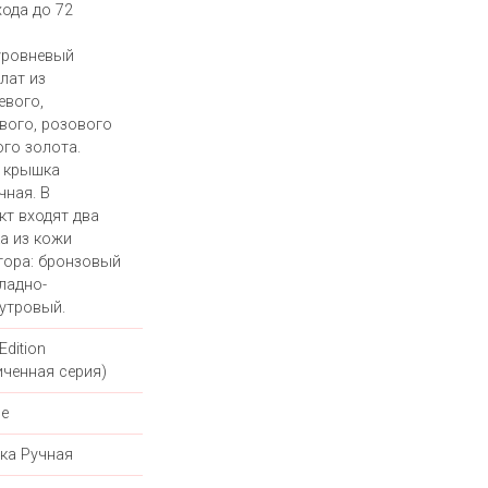
хода до 72
уровневый
лат из
евого,
вого, розового
ого золота.
 крышка
чная. В
кт входят два
а из кожи
тора: бронзовый
ладно-
утровый.
Edition
иченная серия)
е
ка Ручная