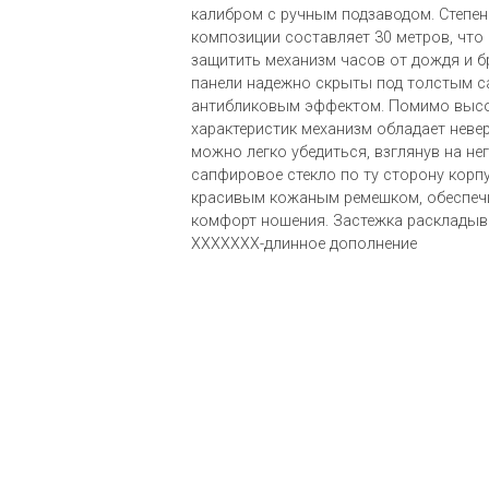
калибром с ручным подзаводом. Степе
композиции составляет 30 метров, что
защитить механизм часов от дождя и б
панели надежно скрыты под толстым 
антибликовым эффектом. Помимо высо
характеристик механизм обладает неве
можно легко убедиться, взглянув на не
сапфировое стекло по ту сторону корп
красивым кожаным ремешком, обеспе
комфорт ношения. Застежка раскладыв
XXXXXXX-длинное дополнение