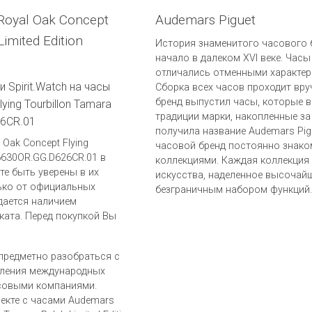
Royal Oak Concept
Audemars Piguet
imited Edition
История знаменитого часового б
начало в далеком XVI веке. Часы
отличались отменными характер
 Spirit.Watch на часы
Сборка всех часов проходит вру
бренд выпустил часы, которые в
ying Tourbillon Tamara
традиции марки, накопленные за
26CR.01
получила название Audemars Pig
Oak Concept Flying
часовой бренд постоянно знако
 26630OR.GG.D626CR.01 в
коллекциями. Каждая коллекция
ете быть уверены в их
искусства, наделенное высочай
ько от официальных
безграничным набором функций.
дается наличием
ката. Перед покупкой Вы
предметно разобраться с
вления международных
совыми компаниями.
лекте с часами Audemars