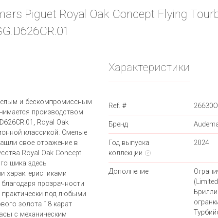
rs Piguet Royal Oak Concept Flying Tourb
.GG.D626CR.01
Характеристики
мелым и бескомпромиссным
Ref. #
26630O
анимается производством
D626CR.01, Royal Oak
Бренд
Audema
ионной классикой. Смелые
нашли свое отражение в
Год выпуска
2024
сства Royal Oak Concept.
коллекции
?
го шика здесь
Дополнение
Ограни
ми характеристиками
(Limited
о благодаря прозрачности
Брилли
 практически под любыми
огранк
ового золота 18 карат
Турбий
Часы с механическим