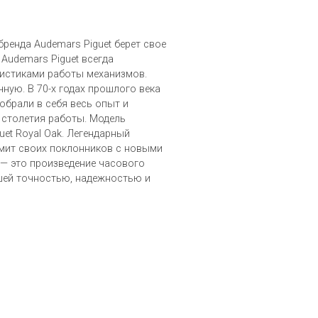
ренда Audemars Piguet берет свое
 Audemars Piguet всегда
истиками работы механизмов.
чную. В 70-х годах прошлого века
обрали в себя весь опыт и
 столетия работы. Модель
uet Royal Oak. Легендарный
мит своих поклонников с новыми
 — это произведение часового
шей точностью, надежностью и