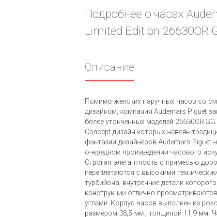
Подробнее о часах Audema
Limited Edition 26630OR
Описание
Помимо женских наручных часов со с
дизайном, компания Audemars Piguet з
более утонченных моделей 26630OR.GG.
Concept дизайн которых навеян традиц
фантазии дизайнеров Audemars Piguet 
очередном произведении часового иску
Строгая элегантность с примесью доро
переплетаются с высокими технически
турбийона, внутренние детали которог
конструкции отлично просматриваются
углами. Корпус часов выполнен из роз
размером 38,5 мм., толщиной 11,9 мм. 