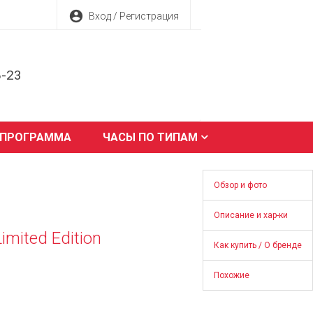
account_circle
Вход / Регистрация
8-23
 ПРОГРАММА
ЧАСЫ ПО ТИПАМ
Обзор и фото
Описание и хар-ки
imited Edition
Как купить / О бренде
Похожие
1