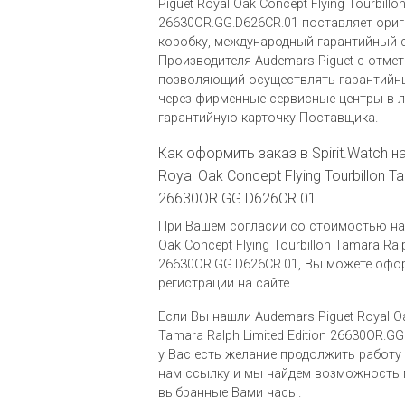
Piguet Royal Oak Concept Flying Tourbillo
26630OR.GG.D626CR.01 поставляет ори
коробку, международный гарантийный 
Производителя Audemars Piguet c отмет
позволяющий осуществлять гарантийн
через фирменные сервисные центры в л
гарантийную карточку Поставщика.
Как оформить заказ в Spirit.Watch н
Royal Oak Concept Flying Tourbillon Ta
26630OR.GG.D626CR.01
При Вашем согласии со стоимостью на 
Oak Concept Flying Tourbillon Tamara Ralp
26630OR.GG.D626CR.01, Вы можете офо
регистрации на сайте.
Если Вы нашли Audemars Piguet Royal Oak
Tamara Ralph Limited Edition 26630OR.GG
у Вас есть желание продолжить работу
нам ссылку и мы найдем возможность 
выбранные Вами часы.