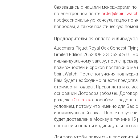
Связавшись с нашими менеджерами по 
по электронной почте
order@spirit.watc
профессиональную консультацию по в
вопросам, а также практическую помощ
Предварительная оплата индивидуал
Audemars Piguet Royal Oak Concept Flyin
Limited Edition 26630OR.GG.D626CR.01 
индивидуальному заказу, после предва
возможностей и сроков поставки с ме
Spirit.Watch. После получения подтверж
Вам будет необходимо внести предопла
стоимости товара . Предоплата и ее во
основании Договора (образец Договора
разделе
«Оплата»
способом. Предоплат
условием, потому что именно для Вас 
индивидуальный заказ. После получени
будет доставлен в Москву в течение 15
поставки и оплаты индивидуального за
Для того чтобы получить и проверить A