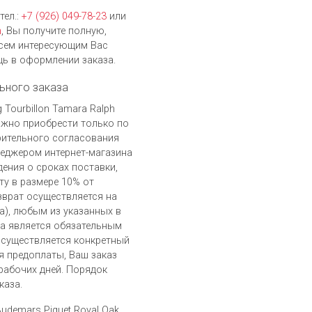
тел.:
+7 (926) 049-78-23
или
h
, Вы получите полную,
сем интересующим Вас
ь в оформлении заказа.
ьного заказа
g Tourbillon Tamara Ralph
можно приобрести только по
рительного согласования
неджером интернет-магазина
дения о сроках поставки,
ту в размере 10% от
зврат осуществляется на
), любым из указанных в
а является обязательным
осуществляется конкретный
я предоплаты, Ваш заказ
 рабочих дней. Порядок
каза.
udemars Piguet Royal Oak