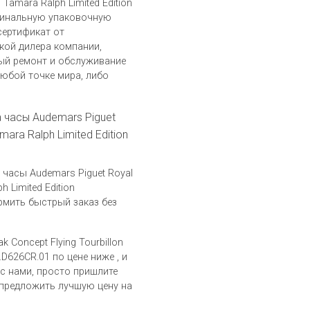
n Tamara Ralph Limited Edition
гинальную упаковочную
сертификат от
кой дилера компании,
ый ремонт и обслуживание
юбой точке мира, либо
а часы Audemars Piguet
mara Ralph Limited Edition
часы Audemars Piguet Royal
h Limited Edition
рмить быстрый заказ без
 Concept Flying Tourbillon
.D626CR.01 по цене ниже , и
 с нами, просто пришлите
предложить лучшую цену на