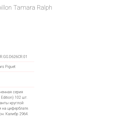
illon Tamara Ralph
R.GG.D626CR.01
rs Piguet
ченная серия
 Edition) 102 шт.
анты круглой
и на циферблате.
он. Калибр 2964.