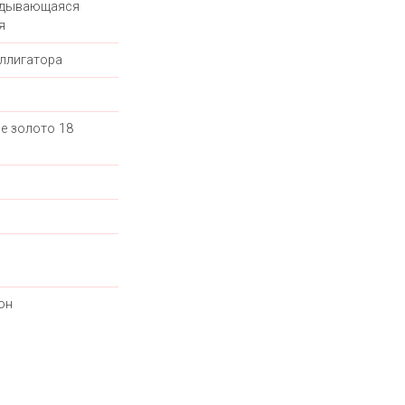
адывающаяся
я
ллигатора
е золото 18
он