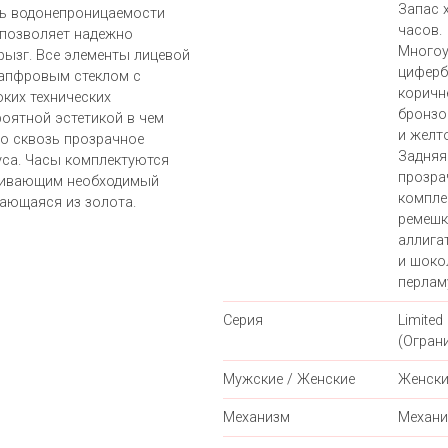
Запас 
нь водонепроницаемости
часов.
 позволяет надежно
Много
рызг. Все элементы лицевой
циферб
сапфровым стеклом с
коричн
ких технических
бронзо
роятной эстетикой в чем
и желт
го сквозь прозрачное
Задняя
уса. Часы комплектуются
прозра
чивающим необходимый
компле
ающаяся из золота.
ремешк
аллига
и шоко
перлам
Серия
Limited 
(Огран
Мужские / Женские
Женски
Механизм
Механи