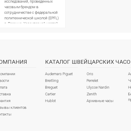
исследований, проведенных
часовым брендом в
сотрудничестве с федеральной
политехнической школой (EPFL)
в Лозанне. Характерной чертой
хронометра, для которого...
ОМПАНИЯ
КАТАЛОГ ШВЕЙЦАРСКИХ ЧАСО
компании
Audemars Piguet
Oris
А
вости
Breitling
Perrelet
Ч
лата
Breguet
Ulysse Nardin
Н
ставка
Cartier
Zenith
Б
п
рантия
Hublot
Архивные часы
зывы клиентов
нтакты