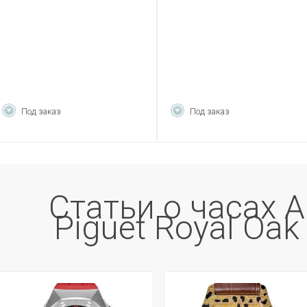
26228BC.SS.D314CR.01
26227BC.SS.D326CR.01
Под заказ
Под заказ
Статьи о часах 
Piguet Royal Oak