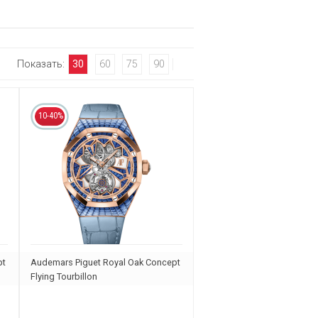
Показать:
30
60
75
90
10-40%
pt
Audemars Piguet Royal Oak Concept
Flying Tourbillon
26228OR.SS.D314CR.01