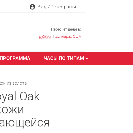
account_circle
Вход / Регистрация
Пересчет цены в:
рублях
|
долларах США
 ПРОГРАММА
ЧАСЫ ПО ТИПАМ
кой из золота
yal Oak
кожи
вающейся