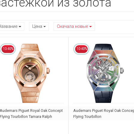
застежкой из золота
Название
Цена
Сначала новые
10-40%
10-40%
Audemars Piguet Royal Oak Concept
Audemars Piguet Royal Oak Conce
Flying Tourbillon Tamara Ralph
Flying Tourbillon
Limited Edition
26227BC.YY.D326CR.01-A
26630OR.GG.D626CR.01