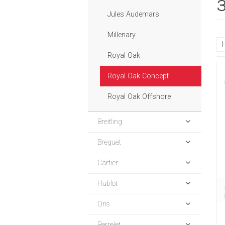
Jules Audemars
Millenary
Royal Oak
Royal Oak Concept
Royal Oak Offshore
Breitling
Breguet
Cartier
Hublot
Oris
Perrelet