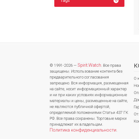
Tags
К
Spirit.Watch
© 1991-2026 —
. Все права
защищены. Использование контента без
предварительного согласования
О 
запрещено. Вся информация, размещенная
Но
на сайте, носит информационный характер
Оп
и ни при каких условиях информационные
До
материалы и цены, размещенные на сайте,
не являются публичной офертой,
Га
определяемой положениями Статьи 437 ГК
От
РФ. Все права сохранены. Торговые марки
Ко
принадлежат их владельцам.
Политика конфиденциальности
.