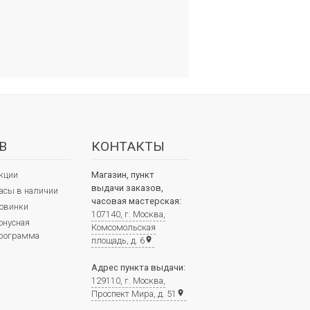
В
КОНТАКТЫ
кции
Магазин, пункт
выдачи заказов,
асы в наличии
часовая мастерская:
овинки
107140, г. Москва,
онусная
Комсомольская
рограмма
площадь, д. 6
place
Адрес пункта выдачи:
129110, г. Москва,
Проспект Мира, д. 51
place