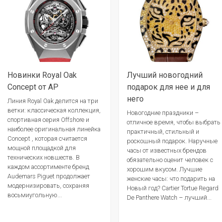
Новинки Royal Oak
Лучший новогодний
Concept от AP
подарок для нее и для
него
Линия Royal Oak делится на три
ветки: классическая коллекция,
Новогодние праздники –
спортивная серия Offshore и
отличное время, чтобы выбрать
наиболее оригинальная линейка
практичный, стильный и
Concept , которая считается
роскошный подарок. Наручные
мощной площадкой для
часы от известных брендов
технических новшеств. В
обязательно оценит человек с
каждом ассортименте бренд
хорошим вкусом. Лучшие
Audemars Piguet продолжает
женские часы: что подарить на
модернизировать, сохраняя
Новый год? Cartier Tortue Regard
восьмиугольную...
De Panthere Watch – лучший...