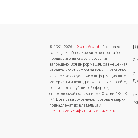
К
Spirit.Watch
© 1991-2026 —
. Все права
защищены. Использование контента без
предварительного согласования
О 
запрещено. Вся информация, размещенная
Но
на сайте, носит информационный характер
Оп
и ни при каких условиях информационные
До
материалы и цены, размещенные на сайте,
не являются публичной офертой,
Га
определяемой положениями Статьи 437 ГК
От
РФ. Все права сохранены. Торговые марки
Ко
принадлежат их владельцам.
Политика конфиденциальности
.