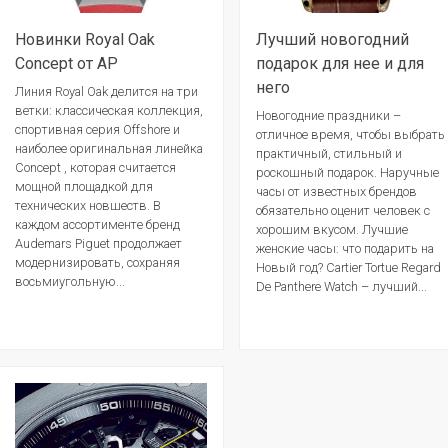
Новинки Royal Oak
Лучший новогодний
Concept от AP
подарок для нее и для
него
Линия Royal Oak делится на три
ветки: классическая коллекция,
Новогодние праздники –
спортивная серия Offshore и
отличное время, чтобы выбрать
наиболее оригинальная линейка
практичный, стильный и
Concept , которая считается
роскошный подарок. Наручные
мощной площадкой для
часы от известных брендов
технических новшеств. В
обязательно оценит человек с
каждом ассортименте бренд
хорошим вкусом. Лучшие
Audemars Piguet продолжает
женские часы: что подарить на
модернизировать, сохраняя
Новый год? Cartier Tortue Regard
восьмиугольную...
De Panthere Watch – лучший...