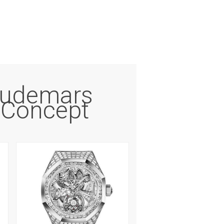
Audemars
 Concept