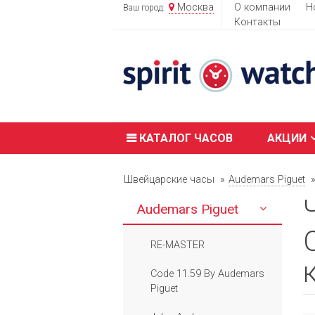
Москва
О компании
Н
Ваш город:
Контакты
КАТАЛОГ ЧАСОВ
АКЦИИ
Швейцарские часы
Audemars Piguet
Audemars Piguet
RE-MASTER
Code 11.59 By Audemars
Piguet