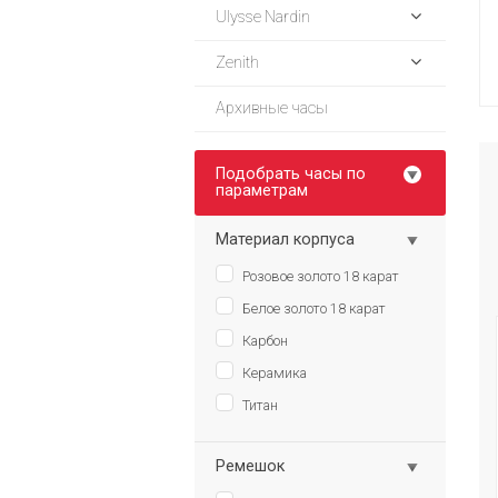
Ulysse Nardin
Zenith
Архивные часы
Подобрать часы по
параметрам
Материал корпуса
Розовое золото 18 карат
Белое золото 18 карат
Карбон
Керамика
Титан
Ремешок