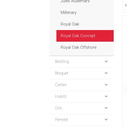
Jules Audemars
Millenary
Royal Oak
Royal Oak Concept
Royal Oak Offshore
Breitling
Breguet
Cartier
Hublot
Oris
Perrelet