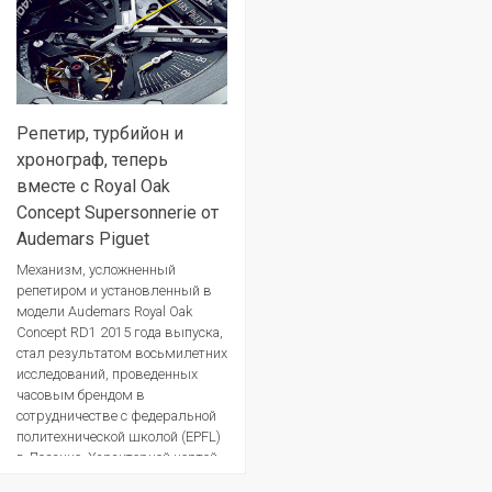
Репетир, турбийон и
хронограф, теперь
вместе с Royal Oak
Concept Supersonnerie от
Audemars Piguet
Механизм, усложненный
репетиром и установленный в
модели Audemars Royal Oak
Concept RD1 2015 года выпуска,
стал результатом восьмилетних
исследований, проведенных
часовым брендом в
сотрудничестве с федеральной
политехнической школой (EPFL)
в Лозанне. Характерной чертой
хронометра, для которого...