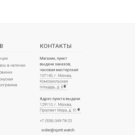
В
КОНТАКТЫ
кции
Магазин, пункт
выдачи заказов,
асы в наличии
часовая мастерская:
овинки
107140, г. Москва,
онусная
Комсомольская
рограмма
площадь, д. 6
place
Адрес пункта выдачи:
129110, г. Москва,
Проспект Мира, д. 51
place
+7 (926) 049-78-23
order@spirit.watch