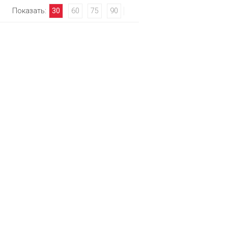
Показать:
30
60
75
90