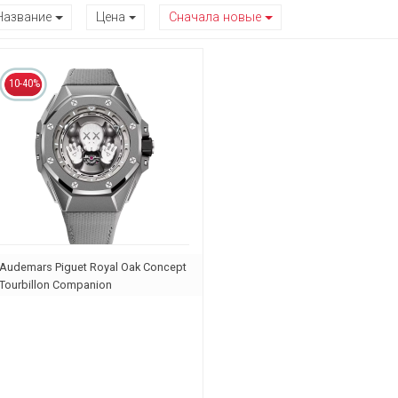
Название
Цена
Сначала новые
10-40%
Audemars Piguet Royal Oak Concept
Tourbillon Companion
26656TI.GG.D019VE.01