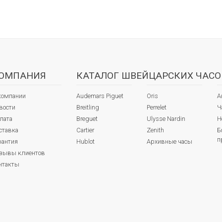
ОМПАНИЯ
КАТАЛОГ ШВЕЙЦАРСКИХ ЧАСО
компании
Audemars Piguet
Oris
А
вости
Breitling
Perrelet
Ч
лата
Breguet
Ulysse Nardin
Н
ставка
Cartier
Zenith
Б
п
рантия
Hublot
Архивные часы
зывы клиентов
нтакты