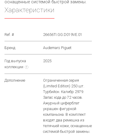
оснащенные системой быстрой замены.
Характеристики
Ref. #
26656TI.GG.D019VE.01
Бренд
Audemars Piguet
Год выпуска
2025
коллекции
?
Дополнение
Ограниченная серия
(Limited Edition) 250 шт.
Турбийон. Калибр 2979.
Запас хода до 72 часов.
Ажурный циферблат
украшен фигуркой
компаньона. В комплект
входят два ремешка из
телячьей кожи, оснащенные
системой быстрой замены.