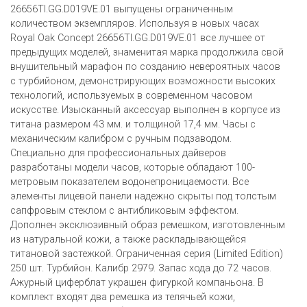
26656TI.GG.D019VE.01 выпущены ограниченным
количеством экземпляров. Используя в новых часах
Royal Oak Concept 26656TI.GG.D019VE.01 все лучшее от
предыдущих моделей, знаменитая марка продолжила свой
внушительный марафон по созданию невероятных часов
c турбийоном, демонстрирующих возможности высоких
технологий, используемых в современном часовом
искусстве. Изысканный аксессуар выполнен в корпусе из
титана размером 43 мм. и толщиной 17,4 мм. Часы с
механическим калибром с ручным подзаводом.
Специально для профессиональных дайверов
разработаны модели часов, которые обладают 100-
метровым показателем водонепроницаемости. Все
элементы лицевой панели надежно скрыты под толстым
сапфровым стеклом с антибликовым эффектом.
Дополнен эксклюзивный образ ремешком, изготовленным
из натуральной кожи, а также раскладывающейся
титановой застежкой. Ограниченная серия (Limited Edition)
250 шт. Турбийон. Калибр 2979. Запас хода до 72 часов.
Ажурный циферблат украшен фигуркой компаньона. В
комплект входят два ремешка из телячьей кожи,