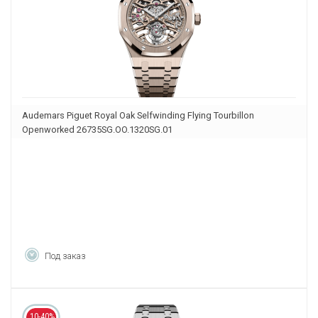
Audemars Piguet Royal Oak Selfwinding Flying Tourbillon
Openworked 26735SG.OO.1320SG.01
Под заказ
10-40%