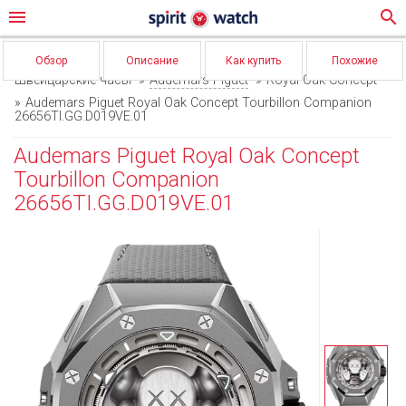
menu
search
Обзор
Описание
Как купить
Похожие
Швейцарские часы
Audemars Piguet
Royal Oak Concept
Audemars Piguet Royal Oak Concept Tourbillon Companion
26656TI.GG.D019VE.01
Audemars Piguet Royal Oak Concept
Tourbillon Companion
26656TI.GG.D019VE.01