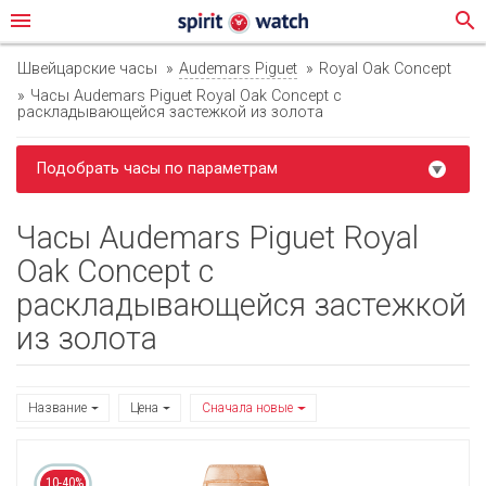
menu
search
Швейцарские часы
Audemars Piguet
Royal Oak Concept
Часы Audemars Piguet Royal Oak Concept с
раскладывающейся застежкой из золота
Подобрать часы по параметрам
Часы Audemars Piguet Royal
Oak Concept с
раскладывающейся застежкой
из золота
Название
Цена
Сначала новые
10-40%