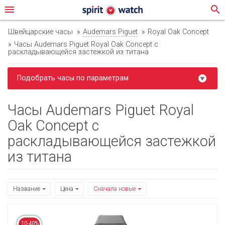
menu
search
Швейцарские часы
Audemars Piguet
Royal Oak Concept
Часы Audemars Piguet Royal Oak Concept с
раскладывающейся застежкой из титана
Подобрать часы по параметрам
Часы Audemars Piguet Royal
Oak Concept с
раскладывающейся застежкой
из титана
Название
Цена
Сначала новые
10-40%