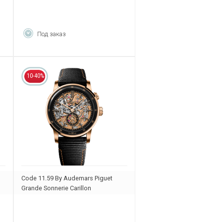
Под заказ
10-40%
Code 11.59 By Audemars Piguet
Grande Sonnerie Carillon
Supersonnerie
26397NR.OO.D002KB.01