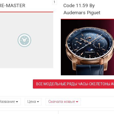
1
RE-MASTER
Code 11.59 By
Audemars Piguet
ВСЕ 
Название
Цена
Сначала новые