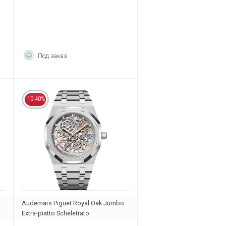
Под заказ
10-40%
Audemars Piguet Royal Oak Jumbo
Extra-piatto Scheletrato
16204ST.OO.1240ST.01