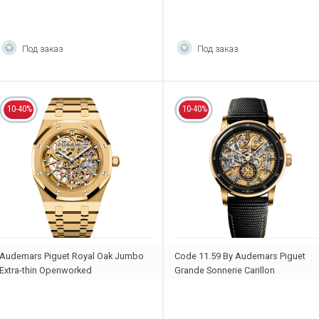
Под заказ
Под заказ
10-40%
10-40%
Audemars Piguet Royal Oak Jumbo
Code 11.59 By Audemars Piguet
Extra-thin Openworked
Grande Sonnerie Carillon
16204BA.OO.1240BA.01
Supersonnerie
26397QA.OO.D002KB.01