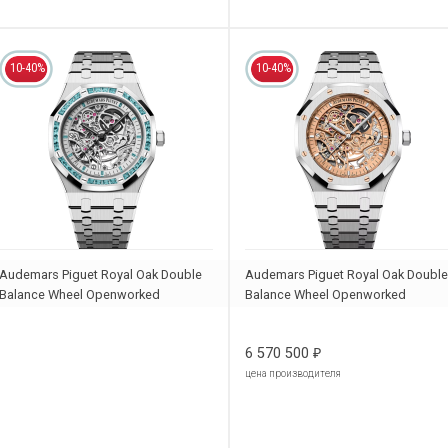
10-40%
10-40%
Audemars Piguet Royal Oak Double
Audemars Piguet Royal Oak Double
Balance Wheel Openworked
Balance Wheel Openworked
15412BC.TO.1220BC.01
15407ST.OO.1220ST.02
6 570 500
₽
цена производителя