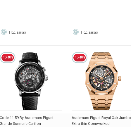
Под заказ
Под заказ
10-40%
10-40%
Code 11.59 By Audemars Piguet
Audemars Piguet Royal Oak Jumbo
Grande Sonnerie Carillon
Extra-thin Openworked
Supersonnerie
16204OR.OO.1240OR.03