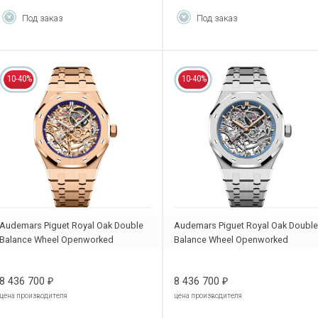
Под заказ
Под заказ
10-40%
10-40%
Audemars Piguet Royal Oak Double
Audemars Piguet Royal Oak Double
Balance Wheel Openworked
Balance Wheel Openworked
15467OR.OO.1256OR.02
15467BC.OO.1256BC.01
8 436 700
8 436 700
₽
₽
цена производителя
цена производителя