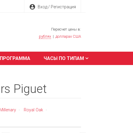
account_circle
Вход / Регистрация
Пересчет цены в:
рублях
|
долларах США
 ПРОГРАММА
ЧАСЫ ПО ТИПАМ
s Piguet
Millenary
Royal Oak
-
-