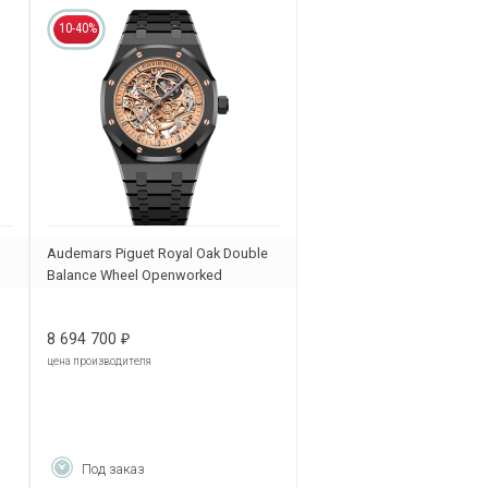
10-40%
Audemars Piguet Royal Oak Double
Balance Wheel Openworked
15416CE.OO.1225CE.02
8 694 700
₽
цена производителя
Под заказ