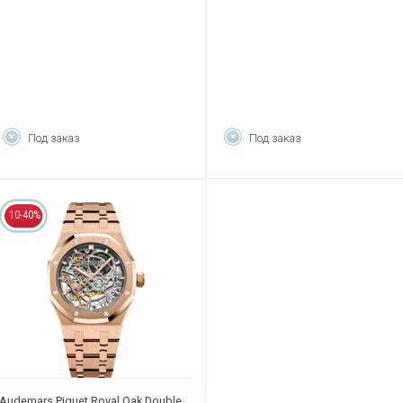
26397NB.OO.D002KB.01
Под заказ
Под заказ
10-40%
Audemars Piguet Royal Oak Double