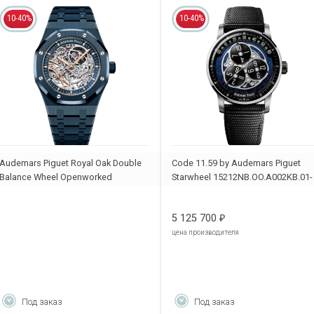
10-40%
10-40%
Audemars Piguet Royal Oak Double
Code 11.59 by Audemars Piguet
Balance Wheel Openworked
Starwheel 15212NB.OO.A002KB.01-
15416CD.OO.1225CD.01
AB
5 125 700
₽
цена производителя
Под заказ
Под заказ