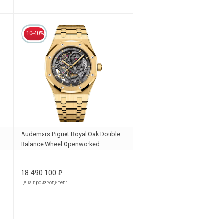
10-40%
Audemars Piguet Royal Oak Double
Balance Wheel Openworked
15407BA.OO.1220BA.01
18 490 100
₽
цена производителя