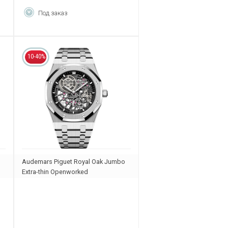
Под заказ
10-40%
Audemars Piguet Royal Oak Jumbo
Extra-thin Openworked
16204BC.OO.1240BC.01