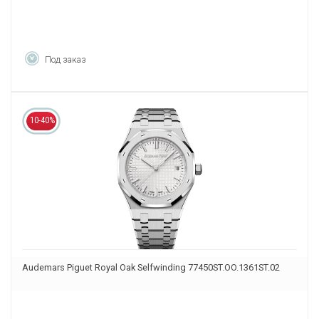
Под заказ
10-40%
Audemars Piguet Royal Oak Selfwinding 77450ST.OO.1361ST.02