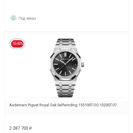
Под заказ
10-40%
Audemars Piguet Royal Oak Selfwinding 15510ST.OO.1320ST.07
2 287 700
₽