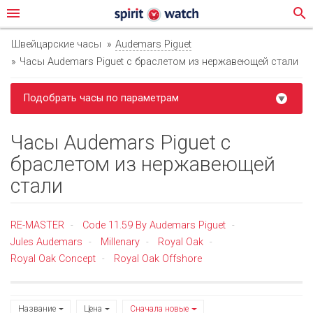
menu
search
Швейцарские часы
Audemars Piguet
Часы Audemars Piguet с браслетом из нержавеющей стали
Подобрать часы по параметрам
Часы Audemars Piguet с
браслетом из нержавеющей
стали
RE-MASTER
Code 11.59 By Audemars Piguet
-
-
Jules Audemars
Millenary
Royal Oak
-
-
-
Royal Oak Concept
Royal Oak Offshore
-
Название
Цена
Сначала новые