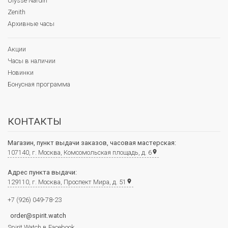
Ulysse Nardin
Zenith
Архивные часы
Акции
Часы в наличии
Новинки
Бонусная программа
КОНТАКТЫ
Магазин, пункт выдачи заказов, часовая мастерская:
107140, г. Москва, Комсомольская площадь, д. 6
place
Адрес пункта выдачи:
129110, г. Москва, Проспект Мира, д. 51
place
+7 (926) 049-78-23
order@spirit.watch
Spirit.Watch в Facebook