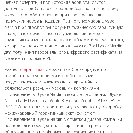
нельзя потерять, и вся история часов становится
доступна в глобальной цифровой базе данных по всему
миру, что особенно важно при перепродаже или
получении часов в подарок. При покупке часов Ulysse
Nardin в Spirit.Watch вы получите физическую гарантийную
карту, на которую нанесены уникальный номер и т.н.
«пузырьковая метка» (значок с изображением пузырьков),
которые надо ввести на официальном сайте Ulysse Nardin
для получения персонального цифрового сертификата на
свое имя в формате PDF.
Раздел
«Гарантия»
поможет Вам более предметно
разобраться с условиями и особенностями
предоставления международных гарантийных
обязательств разными часовыми компаниями.
Производитель Ulysse Nardin в комплекте с часами Ulysse
Nardin Lady Diver Great White & Alessia Zecchini 8163-182LE-
3/11-GW поставляет оригинальную упаковочную коробку,
международный гарантийный сертификат от
Производителя Ulysse Nardin c отметкой дилера компании,
позволяющий осуществлять гарантийный ремонт и
обслуживание через фирменные сервисные центры в