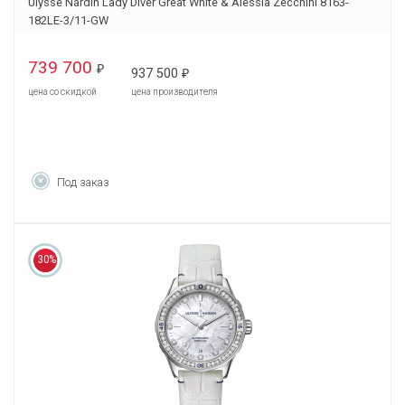
Ulysse Nardin Lady Diver Great White & Alessia Zecchini 8163-
182LE-3/11-GW
739 700
₽
937 500
₽
цена со скидкой
цена производителя
Под заказ
30%