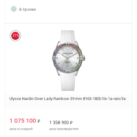
В Архиве
21%
Ulysse Nardin Diver Lady Rainbow 39 mm 8163-182b1le-1a-rain/3a
1 075 100
₽
1 358 900
₽
цена со скидкой
цена производителя