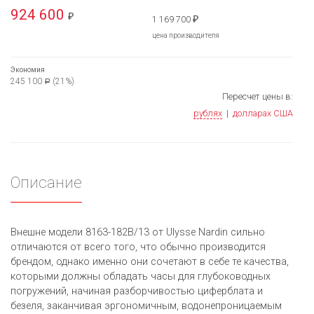
924 600
₽
1 169 700
₽
цена производителя
Экономия
245 100
(21%)
Р
Пересчет цены в:
рублях
|
долларах США
Описание
Внешне модели 8163-182B/13 от Ulysse Nardin сильно
отличаются от всего того, что обычно производится
брендом, однако именно они сочетают в себе те качества,
которыми должны обладать часы для глубоководных
погружений, начиная разборчивостью циферблата и
безеля, заканчивая эргономичным, водонепроницаемым