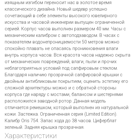
изящным изгибом переносит нас в золотое время
классического дизайна. Новый шедевр успешно
сочетающий в себе элементы высокого ювелирного
искусства и часовой инженерии выпущен ограниченной
серией. Корпус часов выполнен размером 40 мм. Часы с
механическим калибром с автоподзаводом. В часах с
показателем водонепроницаемости 50 метров можно
спокойно плавать не опасаясь проникновения влаги
внутрь корпуса часов. Вся красота часов надежно скрыта
от механических повреждений, влаги, пыли и прочих
неблагоприятных условий под сапфировым стеклом.
Благодаря наличию прозрачной сапфировой крышки с
двойным антибликовым покрытием, оценить эстетику его
сложной архитектуры можно и с обратной стороны
корпуса где наряду с мостами, балансом и шестернями
расположился заводной ротор. Данная модель
отличается ремешком, который выполнен из натуральной
кожи. Застежка. Ограниченная серия (Limited Edition).
Калибр Oris 754. Запас хода до 38 часов. Циферблат
зеленый. Задняя крышка прозрачная.
Характеристики