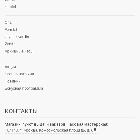
Hublot
Oris
Perrelet
Ulysse Nardin
Zenith
Архивные часы
Акции
Часы в наличии
Новинки
Бонусная программа
КОНТАКТЫ
Магазин, пункт выдачи заказов, часовая мастерская:
107140, г. Москва, Комсомольская площадь, д. 6
place