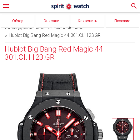
menu
search
Обзор
Описание
Как купить
Похожие
Швейцарские часы
Архивные часы
Hublot Big Bang Red Magic 44 301.CI.1123.GR
Hublot Big Bang Red Magic 44
301.CI.1123.GR