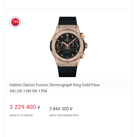
16%
Hublot Classic Fusion Chronograph King Gold Pave
541.OX.1181.RX.1704
3 229 400
₽
3 844 300
₽
цена со скидкой
цена производителя