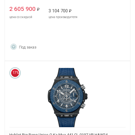
2 605 900
₽
3 104 700
₽
цена со скидкой
цена производителя
Под заказ
17%
Hublot Big Bang Unico O Ka Mua 441.CL.0197.VR.HAW24