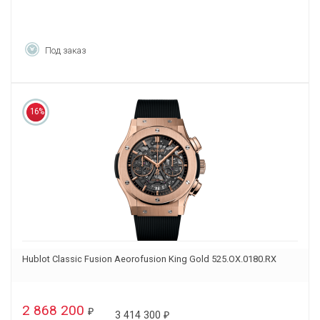
Под заказ
16%
Hublot Classic Fusion Aeorofusion King Gold 525.OX.0180.RX
2 868 200
₽
3 414 300
₽