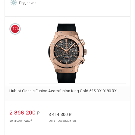
Под заказ
16%
Hublot Classic Fusion Aeorofusion King Gold 525.OX.0180.RX
2 868 200
₽
3 414 300
₽
цена со скидкой
цена производителя