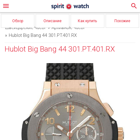
menu
search
Обзор
Описание
Как купить
Похожие
Швейцарские часы
Архивные часы
Hublot Big Bang 44 301.PT.401.RX
Hublot Big Bang 44 301.PT.401.RX