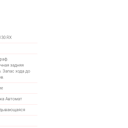
130.RX
раф.
чная задняя
. Запас хода до
в.
ие
ка Автомат
адывающаяся