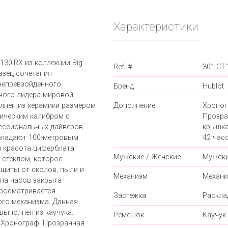
Характеристики
30.RX из коллекции Big
Ref. #
301.CT.
азец сочетания
непревзойденного
Бренд
Hublot
ного лидера мировой
лнен из керамики размером
Дополнение
Хроног
ническим калибром с
Прозра
ессиональных дайверов
крышка
бладают 100-метровым
42 часо
я красота циферблата
Мужские / Женские
Мужск
стеклом, которое
щиты от сколов, пыли и
Механизм
Механи
на часов закрыта
просматривается
Застежка
Раскл
го механизма. Данная
выполнен из каучука.
Ремешок
Каучук
 Хронограф. Прозрачная