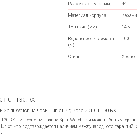
.
Размер корпуса (мм)
44
Материал корпуса
Керами
Толщина (мм)
14,5
Водонепроницаемость
100
(м)
Стиль
Хроно
301.CT.130.RX
Spirit.Watch на часы Hublot Big Bang 301.CT.130.RX
.130.RX в интернет-магазине Spirit.Watch, Вы можете быть увере
ublot, что подтверждается наличием международного гарантийно
ь.