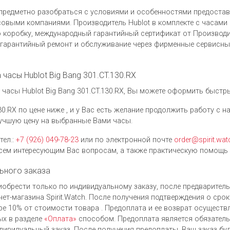
предметно разобраться с условиями и особенностями предоста
выми компаниями. Производитель Hublot в комплекте с часами Hu
коробку, международный гарантийный сертификат от Производит
гарантийный ремонт и обслуживание через фирменные сервисные
 часы Hublot Big Bang 301.CT.130.RX
асы Hublot Big Bang 301.CT.130.RX, Вы можете оформить быстрый
30.RX по цене ниже , и у Вас есть желание продолжить работу с 
учшую цену на выбранные Вами часы.
тел.:
+7 (926) 049-78-23
или по электронной почте
order@spirit.wat
ем интересующим Вас вопросам, а также практическую помощь 
ьного заказа
приобрести только по индивидуальному заказу, после предварите
ет-магазина Spirit.Watch. После получения подтверждения о срок
ре 10% от стоимости товара . Предоплата и ее возврат осущест
ых в разделе
«Оплата»
способом. Предоплата является обязатель
дивидуальный заказ. После получения предоплаты, Ваш заказ буд