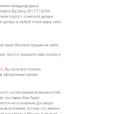
вления международных
blot Big Bang 301.CT.130.RX
еля Hublot c отметкой дилера
 центры в любой точке мира, либо
 заказ без регистрации на сайте.
нами, просто пришлите нам ссылку и
ch
, Вы получите полную,
в оформлении заказа.
льного согласования возможностей
ах поставки, Вам будет
вляется на основании Договора
ным условием, потому что именно
ет доставлен в Москву в течение