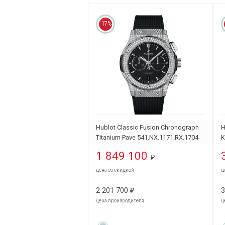
17%
Hublot Classic Fusion Chronograph
H
Titanium Pave 541.NX.1171.RX.1704
K
1 849 100
₽
цена со скидкой
ц
2 201 700
3
₽
цена производителя
ц