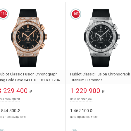
16%
16%
ublot Classic Fusion Chronograph
Hublot Classic Fusion Chronograph
ing Gold Pave 541.OX.1181.RX.1704
Titanium Diamonds
541.NX.1171.RX.1104
3 229 400
1 229 900
₽
₽
ена со скидкой
цена со скидкой
 844 300
1 462 100
₽
₽
ена производителя
цена производителя