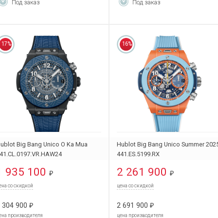
Под заказ
Под заказ
17%
16%
ublot Big Bang Unico O Ka Mua
Hublot Big Bang Unico Summer 202
41.CL.0197.VR.HAW24
441.ES.5199.RX
1 935 100
2 261 900
₽
₽
ена со скидкой
цена со скидкой
 304 900
2 691 900
₽
₽
ена производителя
цена производителя