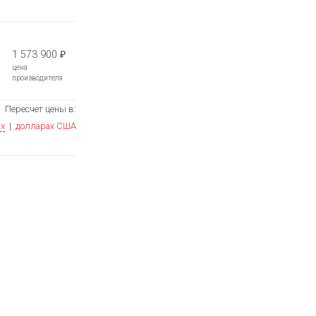
1 573 900
₽
цена
производителя
Пересчет цены в:
ях
|
долларах США