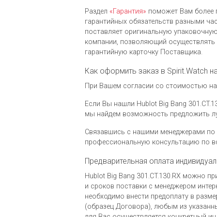
Раздел
«Гарантия»
поможет Вам более 
гарантийных обязательств разными часо
поставляет оригинальную упаковочную 
компании, позволяющий осуществлять 
гарантийную карточку Поставщика.
Как оформить заказ в Spirit.Watch на
При Вашем согласии со стоимостью на ч
Если Вы нашли Hublot Big Bang 301.CT.1
мы найдем возможность предложить л
Связавшись с нашими менеджерами по 
профессиональную консультацию по вс
Предварительная оплата индивидуал
Hublot Big Bang 301.CT.130.RX можно 
и сроков поставки с менеджером интерн
необходимо внести предоплату в разме
(образец Договора), любым из указанн
для Вас осуществляется конкретный ин