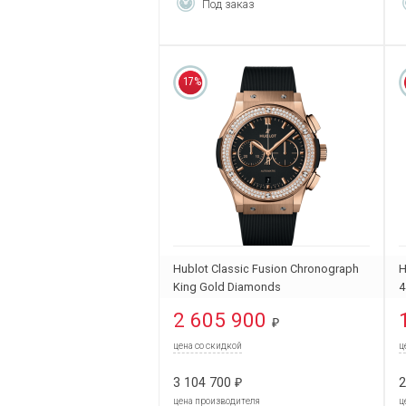
Под заказ
17%
Hublot Classic Fusion Chronograph
H
King Gold Diamonds
4
541.OX.1181.RX.1104
2 605 900
₽
цена со скидкой
ц
3 104 700
2
₽
цена производителя
ц