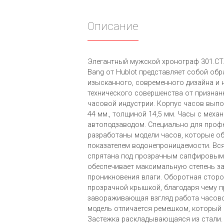
Описание
Элегантный мужской хронограф 301.CT.1
Bang от Hublot представляет собой обр
изысканного, современного дизайна и 
технического совершенства от признан
часовой индустрии. Корпус часов выпо
44 мм., толщиной 14,5 мм. Часы с меха
автоподзаводом. Специально для проф
разработаны модели часов, которые о
показателем водонепроницаемости. Вс
спрятана под прозрачным сапфировым 
обеспечивает максимальную степень за
проникновения влаги. Оборотная сторо
прозрачной крышкой, благодаря чему 
завораживающая взгляд работа часово
модель отличается ремешком, который 
Застежка раскладывающаяся из стали.