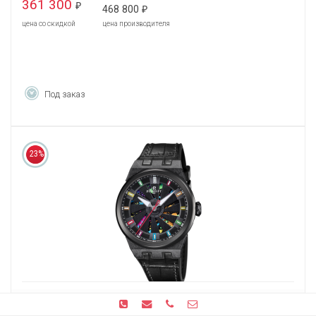
361 300
₽
468 800
₽
цена со скидкой
цена производителя
Под заказ
23%
Perrelet Turbine Splash A8003/2