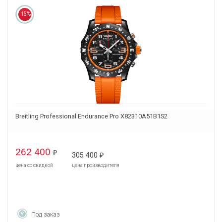
15%
Breitling Professional Endurance Pro X82310A51B1S2
262 400
₽
305 400
₽
цена со скидкой
цена производителя
Под заказ