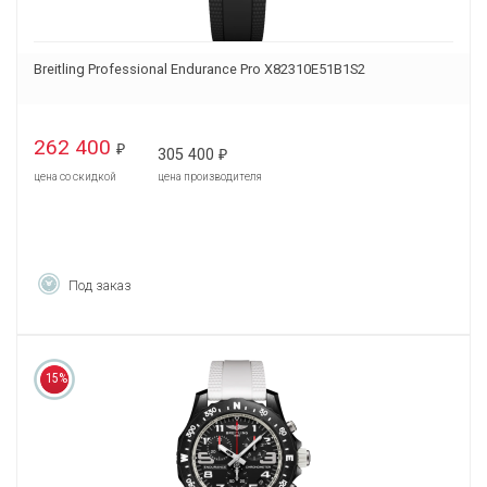
Breitling Professional Endurance Pro X82310E51B1S2
262 400
₽
305 400
₽
цена со скидкой
цена производителя
Под заказ
15%