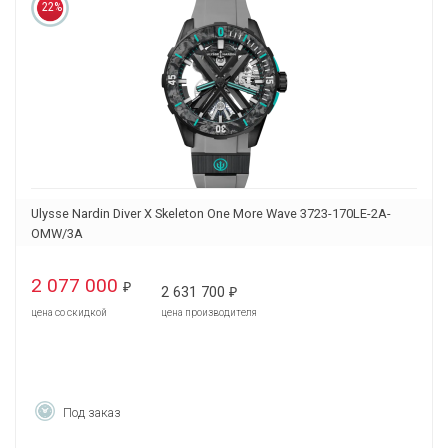
22%
Ulysse Nardin Diver X Skeleton One More Wave 3723-170LE-2A-
OMW/3A
2 077 000
₽
2 631 700
₽
цена со скидкой
цена производителя
Под заказ