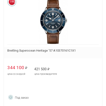
19%
Breitling Superocean Heritage '57 A10370161C1X1
344 100
₽
421 500
₽
цена со скидкой
цена производителя
Под заказ