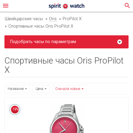
menu
search
Швейцарские часы
Oris
ProPilot X
Спортивные часы Oris ProPilot X
Подобрать часы по параметрам
Спортивные часы Oris ProPilot
X
Название
Цена
Сначала новые
19%