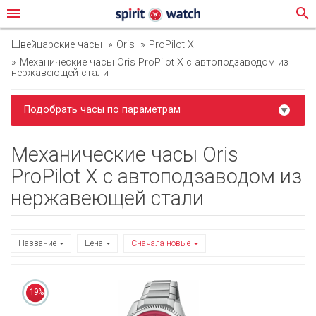
menu
search
Швейцарские часы
Oris
ProPilot X
Механические часы Oris ProPilot X с автоподзаводом из
нержавеющей стали
Подобрать часы по параметрам
Механические часы Oris
ProPilot X с автоподзаводом из
нержавеющей стали
Название
Цена
Сначала новые
19%