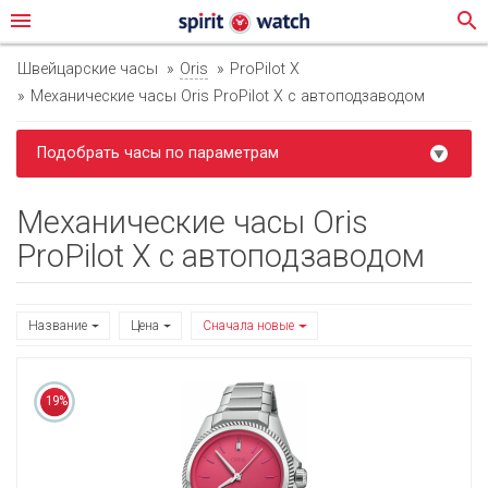
menu
search
Швейцарские часы
Oris
ProPilot X
Механические часы Oris ProPilot X с автоподзаводом
Подобрать часы по параметрам
Механические часы Oris
ProPilot X с автоподзаводом
Название
Цена
Сначала новые
19%