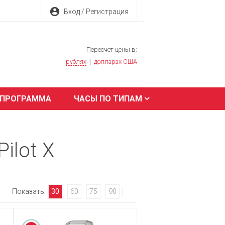
account_circle
Вход / Регистрация
Пересчет цены в:
рублях
|
долларах США
 ПРОГРАММА
ЧАСЫ ПО ТИПАМ
ilot X
Показать:
30
60
75
90