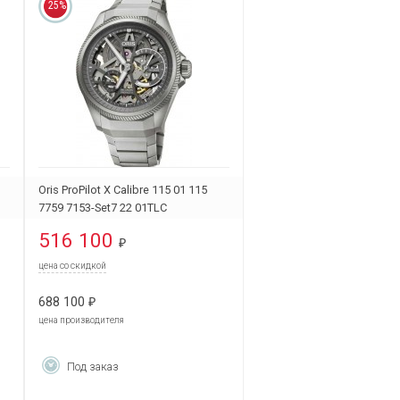
25%
Oris ProPilot X Calibre 115 01 115
7759 7153-Set7 22 01TLC
516 100
₽
цена со скидкой
688 100
₽
цена производителя
Под заказ