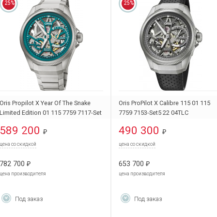
25%
25%
Oris Propilot X Year Of The Snake
Oris ProPilot X Calibre 115 01 115
Limited Edition 01 115 7759 7117-Set
7759 7153-Set5 22 04TLC
589 200
490 300
₽
₽
цена со скидкой
цена со скидкой
782 700
653 700
₽
₽
цена производителя
цена производителя
Под заказ
Под заказ