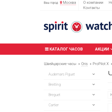
Москва
О компании
Н
Ваш город:
Контакты
КАТАЛОГ ЧАСОВ
АКЦИИ
Швейцарские часы
Oris
ProPilot X
Audemars Piguet
Breitling
Breguet
Cartier