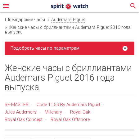
menu
search
Швейцарские часы
Audemars Piguet
Женские часы с бриллиантами Audemars Piguet 2016 года
выпуска
Подобрать часы по параметрам
Женские часы с бриллиантами
Audemars Piguet 2016 года
выпуска
RE-MASTER
Code 11.59 By Audemars Piguet
-
-
Jules Audemars
Millenary
Royal Oak
-
-
-
Royal Oak Concept
Royal Oak Offshore
-