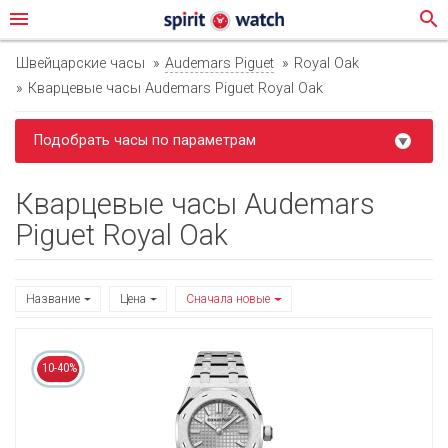
menu
search
Швейцарские часы
Audemars Piguet
Royal Oak
Кварцевые часы Audemars Piguet Royal Oak
Подобрать часы по параметрам
Кварцевые часы Audemars
Piguet Royal Oak
Название
Цена
Сначала новые
10-40%