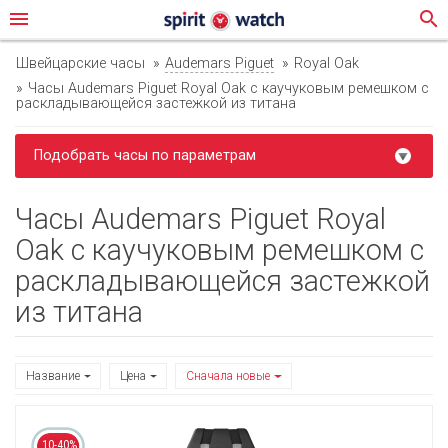
menu
search
Швейцарские часы
Audemars Piguet
Royal Oak
Часы Audemars Piguet Royal Oak с каучуковым ремешком с
раскладывающейся застежкой из титана
Подобрать часы по параметрам
Часы Audemars Piguet Royal
Oak с каучуковым ремешком с
раскладывающейся застежкой
из титана
Название
Цена
Сначала новые
10-40%