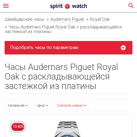
menu
search
Швейцарские часы
Audemars Piguet
Royal Oak
Часы Audemars Piguet Royal Oak с раскладывающейся
застежкой из платины
Подобрать часы по параметрам
Часы Audemars Piguet Royal
Oak с раскладывающейся
застежкой из платины
Название
Цена
Сначала новые
10-40%