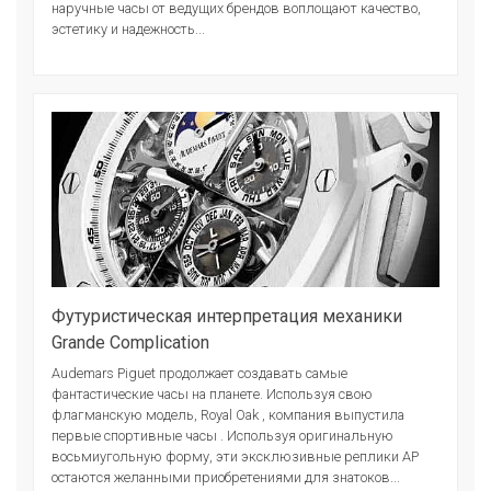
наручные часы от ведущих брендов воплощают качество,
эстетику и надежность...
Футуристическая интерпретация механики
Grande Complication
Audemars Piguet продолжает создавать самые
фантастические часы на планете. Используя свою
флагманскую модель, Royal Oak , компания выпустила
первые спортивные часы . Используя оригинальную
восьмиугольную форму, эти эксклюзивные реплики AP
остаются желанными приобретениями для знатоков...