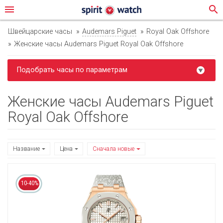
menu
search
Швейцарские часы
Audemars Piguet
Royal Oak Offshore
Женские часы Audemars Piguet Royal Oak Offshore
Подобрать часы по параметрам
Женские часы Audemars Piguet
Royal Oak Offshore
Название
Цена
Сначала новые
10-40%