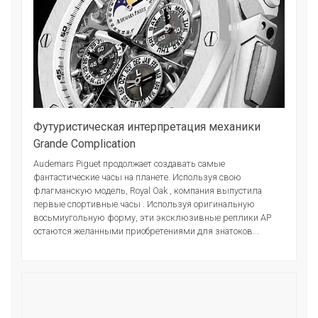
Футуристическая интерпретация механики
Grande Complication
Audemars Piguet продолжает создавать самые
фантастические часы на планете. Используя свою
флагманскую модель, Royal Oak , компания выпустила
первые спортивные часы . Используя оригинальную
восьмиугольную форму, эти эксклюзивные реплики AP
остаются желанными приобретениями для знатоков...