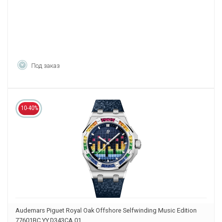
Под заказ
10-40%
Audemars Piguet Royal Oak Offshore Selfwinding Music Edition
77601BC.YY.D343CA.01