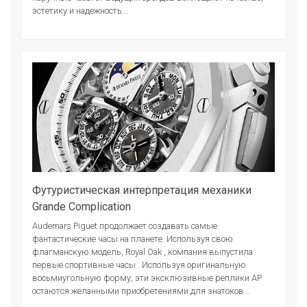
эстетику и надежность...
Футуристическая интерпретация механики
Grande Complication
Audemars Piguet продолжает создавать самые
фантастические часы на планете. Используя свою
флагманскую модель, Royal Oak , компания выпустила
первые спортивные часы . Используя оригинальную
восьмиугольную форму, эти эксклюзивные реплики AP
остаются желанными приобретениями для знатоков...