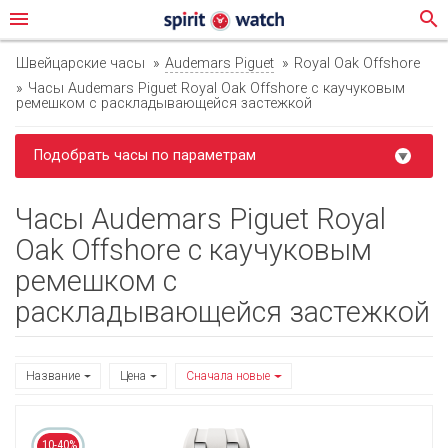
menu
search
Швейцарские часы
Audemars Piguet
Royal Oak Offshore
Часы Audemars Piguet Royal Oak Offshore с каучуковым
ремешком с раскладывающейся застежкой
Подобрать часы по параметрам
Часы Audemars Piguet Royal
Oak Offshore с каучуковым
ремешком с
раскладывающейся застежкой
Название
Цена
Сначала новые
10-40%